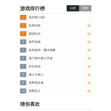
游戏排行榜
日榜
周榜
1
放开那三国3
--
2
狂神无双
↑新
3
驯龙纪元
↑新
4
装甲前线
↑新
5
哈利波特：魔法觉醒
↑新
6
地下城与勇士手游
↑新
7
炉石传说
↑新
8
激斗火柴人
↑新
9
荒野潜伏者
↑新
10
荒野乱斗
↑新
猜你喜欢