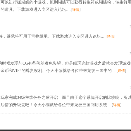
家可以进行抓蝴蝶的小游戏，抓到蝴蝶可以获得转生符或蝴蝶粉，转生符
道具。下载游戏进入专区进入论坛....[
]
详情
符，继承符可用于宝物继承。下载游戏进入专区进入论坛....[
]
详情
的时候发现与CG有些落差难免失望，但是细玩这款游戏之后就会发现游戏
和VIP4的尊贵权利。今天小编就给各位带来龙纹三国中的....[
]
详情
玩家完成34级主线任务之后开启，而且由于这个系统开启的比较晚，所
情的升级去吧！今天小编就给各位带来龙纹三国阅历系统....[
]
详情