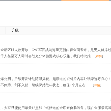
升级
全新区服火热开放！GvG军团战与海量更新内容全面袭来，是男人就撑
人甚至万人即时会战充分体验游戏核心乐趣，我们特此推....[
]
详情
火爆公测，后续开发计划随即揭秘。超厚道的资料片内容让玩家连呼良心
停蹄、剑不入鞘，继续保持战斗状态，确保1个月左右一....[
]
详情
大家只能使用每天12点和19点赠送的金币来倒腾装备，现在全服最高等