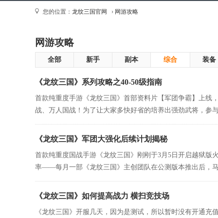
您的位置：
龙纹三国官网
›
网游攻略
网游攻略
全部
新手
副本
综合
装备
《龙纹三国》系列攻略之40-50级指南
首款纯重度手游《龙纹三国》首部资料片【军团争霸】上线，
战、万人国战！为了让大家多快好省的培养出强劲武将，参与千
《龙纹三国》军团大强化后续计划揭秘
首款纯重度国战手游《龙纹三国》刚刚于3月5日开启越狱版
率——每月一部《龙纹三国》主创团队在公测版本推出后，马不
《龙纹三国》如何提高战力 横扫竞技场
《龙纹三国》开服几天，因为是测试，所以暂时没有开通充值，