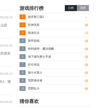
游戏排行榜
日榜
周榜
1
放开那三国3
--
2014-02-10
2
狂神无双
怎么提
↑新
3
驯龙纪元
↑26
4
装甲前线
↑新
2014-02-10
5
哈利波特：魔法觉醒
↑新
道的朋友
6
地下城与勇士手游
↑新
7
炉石传说
↑新
8
激斗火柴人
↑新
2014-01-13
9
荒野潜伏者
↑新
次4、挑
10
荒野乱斗
↑新
猜你喜欢
2014-01-03