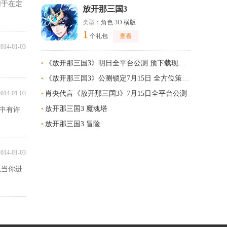
用于在定
放开那三国3
类型
：角色 3D 横版
1
个礼包
查看
2014-01-03
《放开那三国3》明日全平台公测 预下载现已开启
•
《放开那三国3》公测锁定7月15日 全方位策略体系智胜战场
•
2014-01-03
肖央代言《放开那三国3》7月15日全平台公测
•
放开那三国3 魔魂塔
•
中有许
放开那三国3 冒险
•
2014-01-03
以当你进