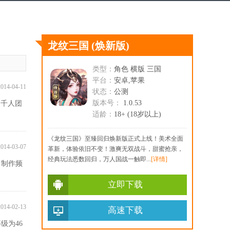
龙纹三国
(焕新版)
类型：
角色 横版 三国
平台：
安卓,苹果
2014-04-11
状态：
公测
版本号：
1.0.53
过千人团
适龄：
18+ (18岁以上)
《龙纹三国》至臻回归焕新版正式上线！美术全面
2014-03-07
革新，体验依旧不变！激爽无双战斗，甜蜜抢亲，
经典玩法悉数回归，万人国战一触即...
[详情]
！制作频
立即下载
2014-02-13
高速下载
级为46