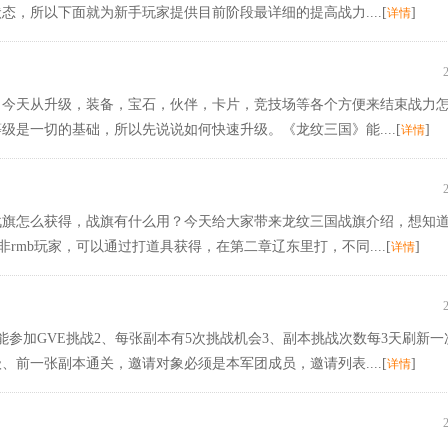
，所以下面就为新手玩家提供目前阶段最详细的提高战力....[
]
详情
，今天从升级，装备，宝石，伙伴，卡片，竞技场等各个方便来结束战力
是一切的基础，所以先说说如何快速升级。《龙纹三国》能....[
]
详情
战旗怎么获得，战旗有什么用？今天给大家带来龙纹三国战旗介绍，想知
rmb玩家，可以通过打道具获得，在第二章辽东里打，不同....[
]
详情
能参加GVE挑战2、每张副本有5次挑战机会3、副本挑战次数每3天刷新一
前一张副本通关，邀请对象必须是本军团成员，邀请列表....[
]
详情