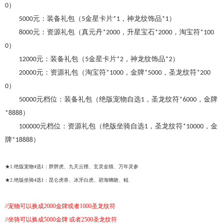
）
0
元：装备礼包（
金星卡片
，神龙纹饰品
）
5000
5
*1
*1
元：资源礼包（真元丹
，升星宝石
，淘宝符
8000
*2000
*2000
*100
）
0
元：装备礼包（
金星卡片
，神龙纹饰品
）
12000
5
*2
*2
元：资源礼包（
淘宝符
，金牌
，圣龙纹符
20000
*1000
*5000
*200
）
0
元档位：装备礼包（绝版宠物自选
，圣龙纹符
，金牌
50000
1
*6000
）
*8888
元档位：资源礼包（绝版坐骑自选
，圣龙纹符
，金
100000
1
*10000
牌
）
*18888
★1.绝版宠物4选1：胖胖虎、九天云狸、玄灵金猫、万年灵参
★2.绝版坐骑4选1：昆仑虎兽、冰牙白虎、碧海螭吻、鲲
//
宠物可以换成
2000金牌或者1000圣龙纹符
//
坐骑可以换成
5000金牌 或者2500圣龙纹符