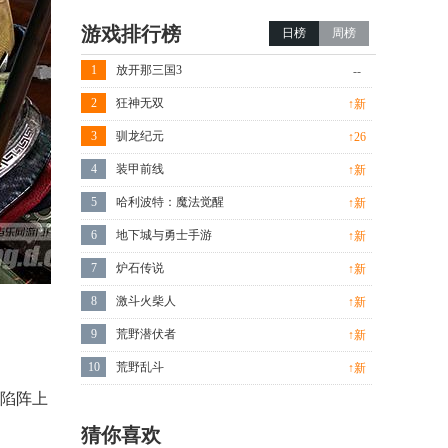
游戏排行榜
日榜
周榜
1
放开那三国3
--
2
狂神无双
↑新
3
驯龙纪元
↑26
4
装甲前线
↑新
5
哈利波特：魔法觉醒
↑新
6
地下城与勇士手游
↑新
7
炉石传说
↑新
8
激斗火柴人
↑新
9
荒野潜伏者
↑新
10
荒野乱斗
↑新
锋陷阵上
猜你喜欢