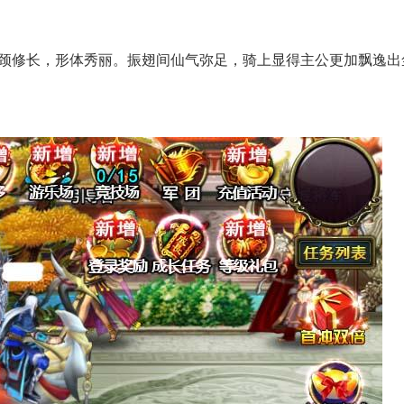
脖颈修长，形体秀丽。振翅间仙气弥足，骑上显得主公更加飘逸出