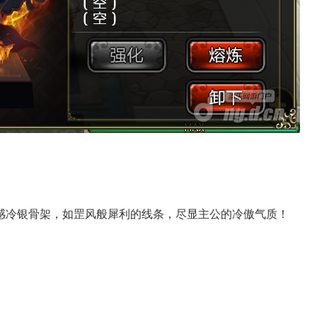
感冷银骨架，如罡风般犀利的线条，尽显主公的冷傲气质！