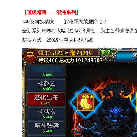
【顶级精魄——混沌系列】
240级顶级精魄——混沌系列荣耀降临！
全新系列精魄将大幅增加武将属性，为主公带来更高的
获得方式：250级生存大挑战系统