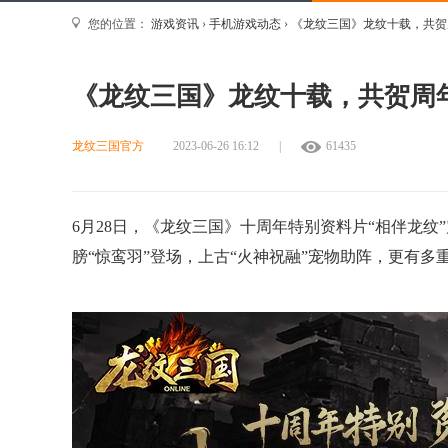
您的位置：
游戏资讯
›
手机游戏动态
›
《龙纹三国》龙纹十载，共贺
《龙纹三国》龙纹十载，共贺周
龙纹三国官方
2023-06-26 16:12
|
61435
6月28日，《龙纹三国》十周年特别资料片“相伴龙纹
膀“惊鸾羽”登场，上古“火神祝融”宠物助阵，更有