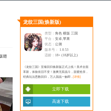
龙纹三国
(焕新版)
类型：
角色 横版 三国
平台：
安卓,苹果
状态：
公测
版本号：
1.0.53
适龄：
18+ (18岁以上)
版翅
《龙纹三国》至臻回归焕新版正式上线！美术全面
革新，体验依旧不变！激爽无双战斗，甜蜜抢亲，
经典玩法悉数回归，万人国战一触即...
[详情]
立即下载
高速下载