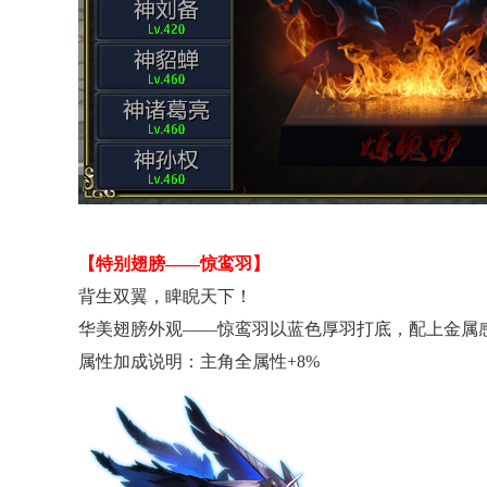
【特别翅膀——惊鸾羽】
背生双翼，睥睨天下！
华美翅膀外观——惊鸾羽以蓝色厚羽打底，配上金属
属性加成说明：主角全属性+8%