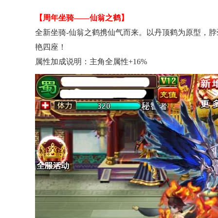
【周年坐骑——仙翁之鹤】
全新坐骑-仙翁之鹤携仙气而来。以丹顶鹤为原型，
艳四座！
属性加成说明：主角全属性+16%