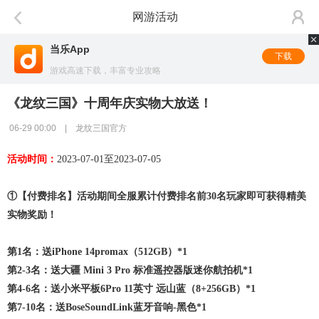
网游活动
当乐App
下载
游戏高速下载，丰富专业攻略
《龙纹三国》十周年庆实物大放送！
06-29 00:00 | 龙纹三国官方
活动时间
：
20
23-07-01
至20
23-07-05
①
【
付费排名
】活动期间
全服
累计
付费排名前
30名玩家即可获得精美
实物奖励
！
第
1名：送iPhone 14promax（512GB）
*1
第2-3名：送
大疆 Mini 3 Pro 标准遥控器版迷你航拍机
*1
第4-6名：送
小米平板6Pro 11英寸 远山蓝（8+256GB）*
1
第7-10名：送BoseSoundLink蓝牙音响-黑色
*1