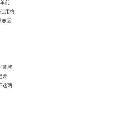
榜单前
次使用终
以赛区
平常就
定差
下这两