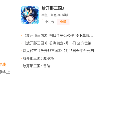
放开那三国3
类型
：角色 3D 横版
1
个礼包
查看
《放开那三国3》明日全平台公测 预下载现已开启
•
《放开那三国3》公测锁定7月15日 全方位策略体系智胜战场
•
肖央代言《放开那三国3》7月15日全平台公测
•
放开那三国3 魔魂塔
•
游戏
放开那三国3 冒险
•
即将上