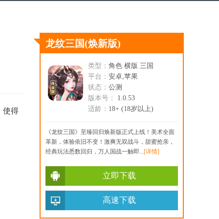
龙纹三国
(焕新版)
类型：
角色 横版 三国
平台：
安卓,苹果
状态：
公测
版本号：
1.0.53
适龄：
18+ (18岁以上)
。使得
《龙纹三国》至臻回归焕新版正式上线！美术全面
革新，体验依旧不变！激爽无双战斗，甜蜜抢亲，
经典玩法悉数回归，万人国战一触即...
[详情]
立即下载
高速下载