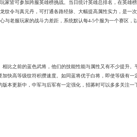
名玩家皆可参加跨服英雄榜挑战。当日统计英雄总排名，在英雄
是龙纹令与真元丹，可打通各路经脉、大幅提高属性实力，是一
担心与老服玩家的战斗力差距，系统默认每4-5个服为一个赛区，
相比之前的蓝色武将，他们的技能性能与属性又有不少提升。
要加快高等级纹符积攒速度。如同蓝将优于白将，即使等级有一
的版本更新中，中军与后军有一定强化，招募时可以多多关注一