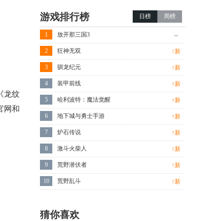
游戏排行榜
日榜
周榜
1
放开那三国3
--
2
狂神无双
↑新
3
驯龙纪元
↑新
4
装甲前线
↑新
《龙纹
5
哈利波特：魔法觉醒
↑新
官网和
6
地下城与勇士手游
↑新
7
炉石传说
↑新
8
激斗火柴人
↑新
9
荒野潜伏者
↑新
10
荒野乱斗
↑新
猜你喜欢