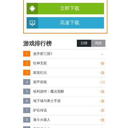
立即下载
高速下载
游戏排行榜
日榜
周榜
1
放开那三国3
--
2
狂神无双
↑新
3
驯龙纪元
↑新
4
装甲前线
↑13
5
哈利波特：魔法觉醒
↑新
6
地下城与勇士手游
↑新
7
炉石传说
↑新
8
激斗火柴人
↑新