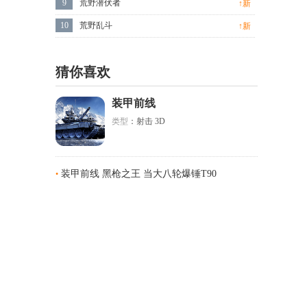
9
荒野潜伏者
↑新
10
荒野乱斗
↑新
猜你喜欢
装甲前线
类型
：射击 3D
装甲前线 黑枪之王 当大八轮爆锤T90
•