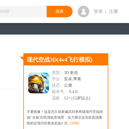
登录
|
注册
现代空战3D
(4v4飞行模拟)
类型：
3D 射击
平台：
安卓,苹果
状态：
公测
版本号：
6.4.0
适龄：
12+ (12岁以上)
不要犹豫！这是历久弥新威武归来终级现代空战游
戏! 全新3D高清机库场景，实力展示近百款高清重
制的近现代经典名机如J-20...
[详情]