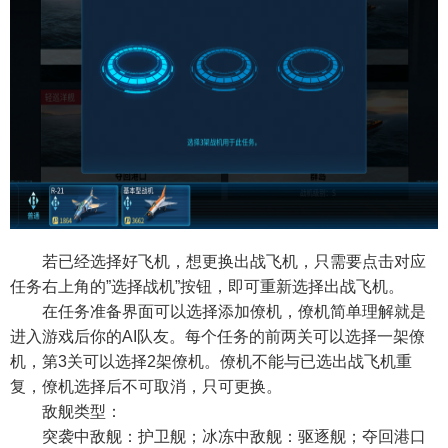
若已经选择好飞机，想更换出战飞机，只需要点击对应
任务右上角的”选择战机”按钮，即可重新选择出战飞机。
在任务准备界面可以选择添加僚机，僚机简单理解就是
进入游戏后你的AI队友。每个任务的前两关可以选择一架僚
机，第3关可以选择2架僚机。僚机不能与已选出战飞机重
复，僚机选择后不可取消，只可更换。
敌舰类型：
突袭中敌舰：护卫舰；冰冻中敌舰：驱逐舰；夺回港口