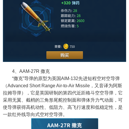
4、AAM-27R 撒克
“撒克”导弹的原型为英国AIM-132先进短程空对空导弹
（Advanced Short Range Air-to-Air Missile，又音译为阿斯
拉姆导弹），它是英国研制的第四代近距格斗空空导弹，它
采用无翼、截梢的三角形尾舵控制面和弹体升力气动面，可
使导弹获得高机动性、低阻力、高飞行速度和低稳定性，是
一款红外线导向式空对空导弹。