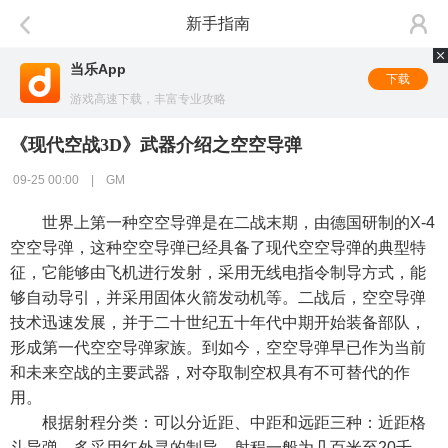
新手指南
当乐App
下载
游戏高速下载，丰富专业攻略
《现代空战3D》武器介绍之空空导弹
09-25 00:00 | GM
世界上第一种空空导弹是在二战末期，由德国研制的X-4
空空导弹，这种空空导弹已经具备了现代空空导弹的典型特
征，它能够由飞机进行发射，采用无线电指令制导方式，能
够自动导引，并采用固体火箭发动机等。二战后，空空导弹
技术迅速发展，并于二十世纪五十年代中期开始装备部队，
形成第一代空空导弹家族。到如今，空空导弹早已作为当前
和未来空战的主要武器，对夺取制空权具有不可替代的作
用。
根据射程分类：可以分近距、中距和远距三种：近距格
斗导弹，多采用红外寻的制导，射程一般为几百米至20千