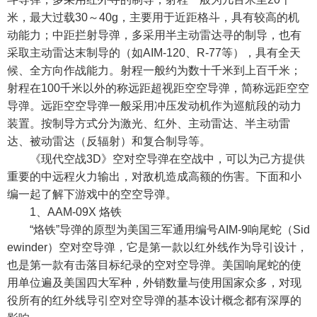
米，最大过载30～40g，主要用于近距格斗，具有较高的机
动能力；中距拦射导弹，多采用半主动雷达寻的制导，也有
采取主动雷达末制导的（如AIM-120、R-77等），具有全天
候、全方向作战能力。射程一般约为数十千米到上百千米；
射程在100千米以外的称远距超视距空空导弹，简称远距空空
导弹。远距空空导弹一般采用冲压发动机作为巡航段的动力
装置。按制导方式分为激光、红外、主动雷达、半主动雷
达、被动雷达（反辐射）和复合制导等。
《现代空战3D》空对空导弹在空战中，可以为己方提供
重要的中远程火力输出，对敌机造成高额的伤害。下面和小
编一起了解下游戏中的空空导弹。
1、AAM-09X 烙铁
“烙铁”导弹的原型为美国三军通用编号AIM-9响尾蛇（Sid
ewinder）空对空导弹，它是第一款以红外线作为导引设计，
也是第一款有击落目标纪录的空对空导弹。美国响尾蛇的使
用单位遍及美国四大军种，外销数量与使用国家众多，对现
役所有的红外线导引空对空导弹的基本设计概念都有深厚的