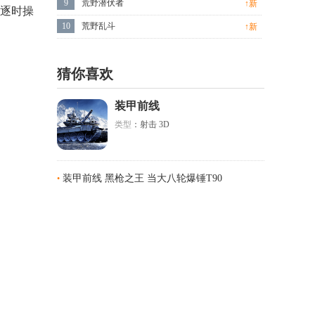
9
荒野潜伏者
↑新
角逐时操
10
荒野乱斗
↑新
猜你喜欢
装甲前线
类型
：射击 3D
装甲前线 黑枪之王 当大八轮爆锤T90
•