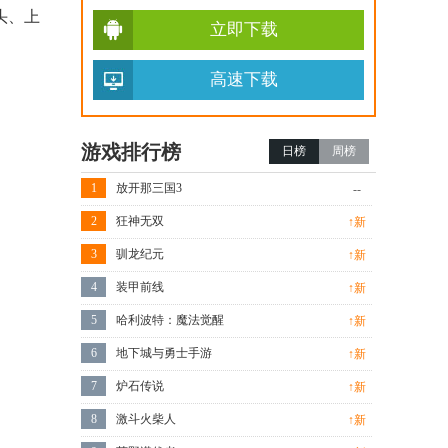
头、上
立即下载
高速下载
游戏排行榜
日榜
周榜
1
放开那三国3
--
2
狂神无双
↑新
3
驯龙纪元
↑新
4
装甲前线
↑新
5
哈利波特：魔法觉醒
↑新
6
地下城与勇士手游
↑新
7
炉石传说
↑新
8
激斗火柴人
↑新