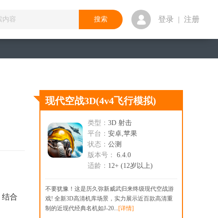
登录
|
注册
现代空战3D
(4v4飞行模拟)
类型：
3D 射击
平台：
安卓,苹果
状态：
公测
版本号：
6.4.0
适龄：
12+ (12岁以上)
不要犹豫！这是历久弥新威武归来终级现代空战游
，结合
戏! 全新3D高清机库场景，实力展示近百款高清重
制的近现代经典名机如J-20...
[详情]