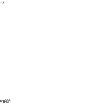
络状
时的消