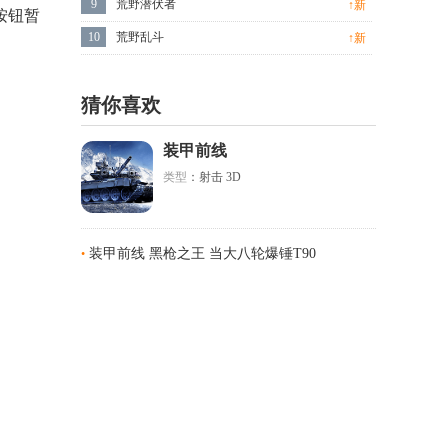
9
荒野潜伏者
↑新
按钮暂
10
荒野乱斗
↑新
猜你喜欢
装甲前线
类型
：射击 3D
装甲前线 黑枪之王 当大八轮爆锤T90
•