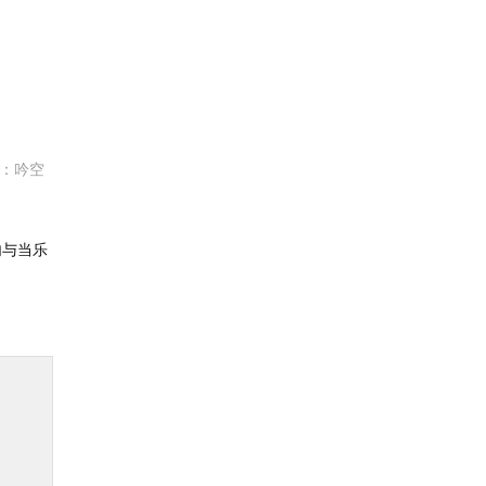
编：吟空
内与当乐