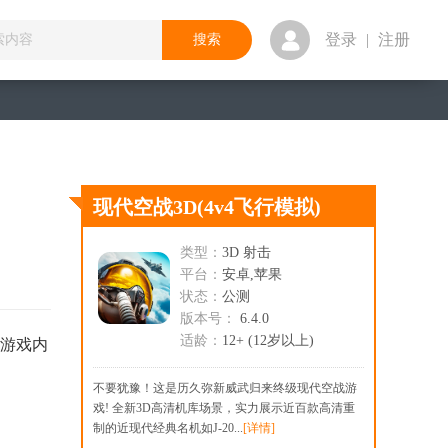
登录
|
注册
现代空战3D
(4v4飞行模拟)
类型：
3D 射击
平台：
安卓,苹果
状态：
公测
版本号：
6.4.0
适龄：
12+ (12岁以上)
份游戏内
不要犹豫！这是历久弥新威武归来终级现代空战游
戏! 全新3D高清机库场景，实力展示近百款高清重
制的近现代经典名机如J-20...
[详情]