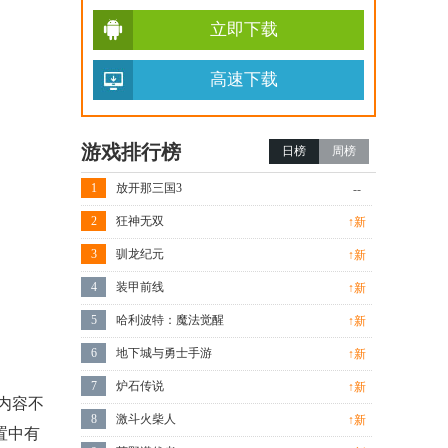
立即下载
高速下载
游戏排行榜
日榜
周榜
1
放开那三国3
--
2
狂神无双
↑新
3
驯龙纪元
↑新
4
装甲前线
↑新
5
哈利波特：魔法觉醒
↑新
6
地下城与勇士手游
↑新
7
炉石传说
↑新
内容不
8
激斗火柴人
↑新
置中有