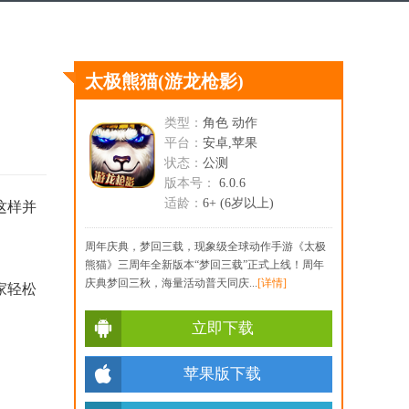
太极熊猫
(游龙枪影)
类型：
角色 动作
平台：
安卓,苹果
状态：
公测
版本号：
6.0.6
适龄：
6+ (6岁以上)
这样并
周年庆典，梦回三载，现象级全球动作手游《太极
熊猫》三周年全新版本“梦回三载”正式上线！周年
庆典梦回三秋，海量活动普天同庆...
[详情]
家轻松
立即下载
苹果版下载