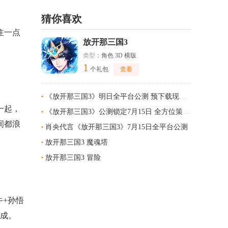
猜你喜欢
住一点
放开那三国3
类型
：角色 3D 横版
1
个礼包
查看
《放开那三国3》明日全平台公测 预下载现已开启
•
一起，
《放开那三国3》公测锁定7月15日 全方位策略体系智胜战场
•
间都浪
肖央代言《放开那三国3》7月15日全平台公测
•
放开那三国3 魔魂塔
•
放开那三国3 冒险
•
牛+孙悟
加成。