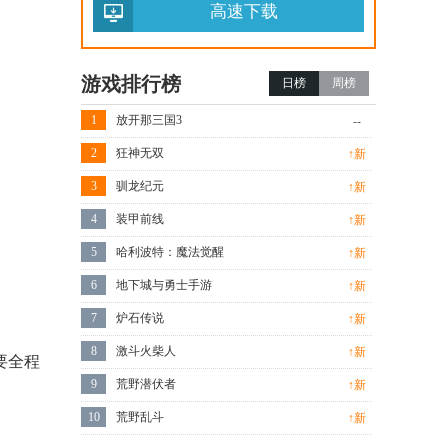
高速下载
游戏排行榜
日榜
周榜
1
放开那三国3
--
2
狂神无双
↑新
3
驯龙纪元
↑新
4
装甲前线
↑新
5
哈利波特：魔法觉醒
↑新
6
地下城与勇士手游
↑新
7
炉石传说
↑新
8
激斗火柴人
↑新
要全程
9
荒野潜伏者
↑新
10
荒野乱斗
↑新