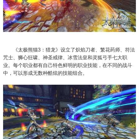
《太极熊猫3：猎龙》设立了炽焰刀者、繁花药师、符法
咒士、狮心狂啸、神圣戒律、冰雪法皇和灵狐弓手七大职
业。每个职业都有自己特色鲜明的职业技能，在不同的战斗
中，可以形成无数种酷炫的技能组合。