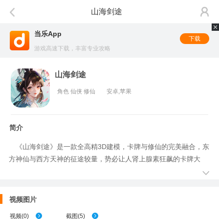
山海剑途
当乐App
下载
游戏高速下载，丰富专业攻略
山海剑途
角色 仙侠 修仙
安卓,苹果
简介
《山海剑途》是一款全高精3D建模，卡牌与修仙的完美融合，东
方神仙与西方天神的征途较量，势必让人肾上腺素狂飙的卡牌大
作。创新3职业天神并肩出战，首创剑仙录抽卡玩法，独创女神玩
法，全新多维度宇宙裂痕玩法，创新的天使玩法，主打就是新鲜，
绝对让你刺激过瘾！
视频图片
视频
(
0
)
截图
(
5
)