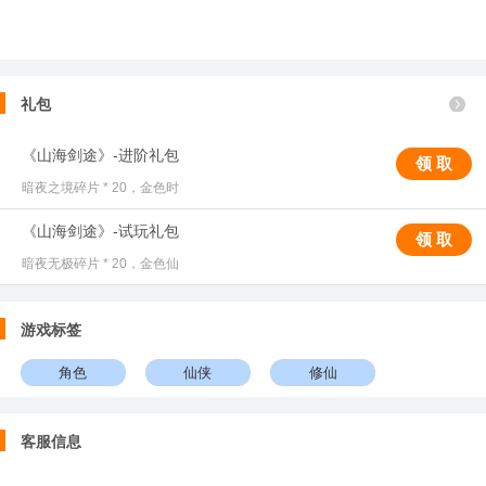
礼包
《山海剑途》-进阶礼包
领 取
暗夜之境碎片 * 20，金色时
《山海剑途》-试玩礼包
领 取
暗夜无极碎片 * 20，金色仙
游戏标签
角色
仙侠
修仙
客服信息