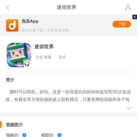
迷你世界
当乐App
下载
游戏高速下载，丰富专业攻略
迷你世界
沙盒 像素
安卓
简介
随时可以联机，好玩。这是一款高度自由的休闲益智型3D沙盒游
戏，有着非常方便快捷的多人联机模式，只要有网络就能和各个地
方的小伙伴们一起玩，不只局限于局域网内的小伙伴哦！这里没有
等级和规则限制，没有规定的玩法，只有随心所欲的破坏和天马行
空的创造！
视频图片
视频
(
0
)
截图
(
5
)