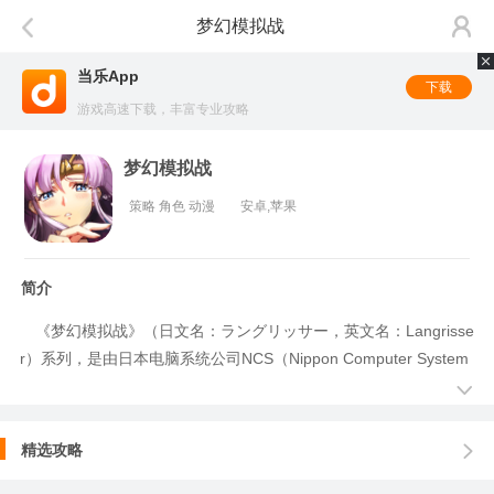
梦幻模拟战
当乐App
下载
游戏高速下载，丰富专业攻略
梦幻模拟战
策略 角色 动漫
安卓,苹果
简介
《梦幻模拟战》（日文名：ラングリッサー，英文名：Langrisse
r）系列，是由日本电脑系统公司NCS（Nippon Computer System
s）旗下的Masaya（美塞亚）和Career Soft开发的电视游戏系列，
类型为将剧情融入战棋的战略角色扮演游戏（SRPG）
精选攻略