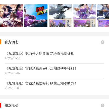
力被发挥得淋漓尽致。夺书、比武、刺探、团练…等各种经典九阴
玩法一一重现，真正无懈可击的掌上江湖世界，就在《九阴》手
游。


官方动态
《九阴真经》魅力佳人结良缘 花语祝福享好礼
2025-05-15
《九阴真经》官银消耗返好礼 江湖群侠享福利！
2025-05-07
《九阴真经》官银消耗返好礼 纵横江湖添助力！
2025-01-08
游戏活动