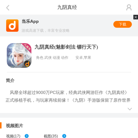
九阴真经
当乐App
下载
游戏高速下载，丰富专业攻略
九阴真经(魅影剑法 镖行天下)
角色 武侠 动漫 动作
安卓,苹果
简介
风靡全球超过9000万PC玩家，经典武侠网游巨作《九阴真经》
正式移植手机，与玩家再续前缘！《九阴》手游版保留了原作世界
观，在数十万字庞大的故事体系与天气系统打造的大明江山之下，
玩家将透过精彩剧情动画的牵引，化身一代侠客顺势出招、斩除恶
敌，获得身历其境的感动！百分之百完美移植虚、实、架招真武侠
视频图片
精髓，加上突破地图框架、全方位3D立体轻功飞移，次世代手游魅
视频
(
17
)
截图
(
35
)