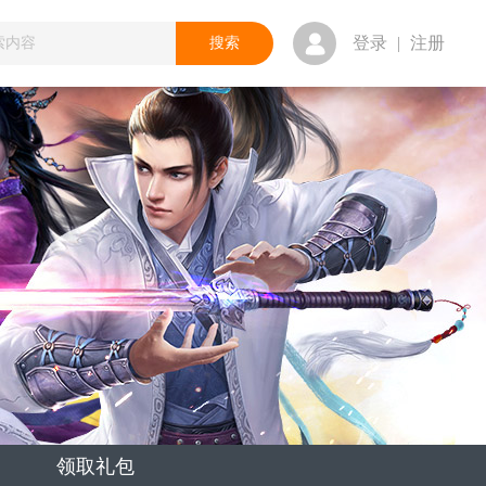
登录
|
注册
领取礼包