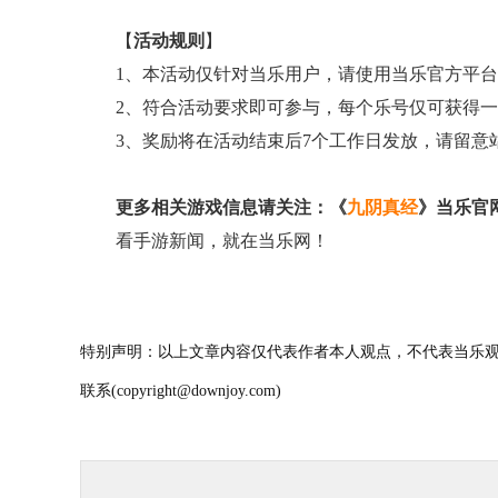
【
活动规则
】
1、本活动仅针对当乐用户，请使用当乐官方平台
2、符合活动要求即可参与，每个乐号仅可获得一
3、奖励将在活动结束后7个工作日发放，请留意
更多相关游戏信息请关注：《
九阴真经
》当乐官
看手游新闻，就在当乐网！
特别声明：以上文章内容仅代表作者本人观点，不代表当乐观
联系(copyright@downjoy.com)