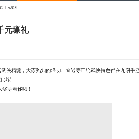
送千元壕礼
千元壕礼
武侠精髓，大家熟知的轻功、奇遇等正统武侠特色都在九阴手
目以待！
大奖等着你哦！