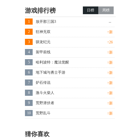
游戏排行榜
日榜
周榜
1
放开那三国3
--
2
狂神无双
↑新
3
驯龙纪元
↑26
4
装甲前线
↑新
5
哈利波特：魔法觉醒
↑新
6
地下城与勇士手游
↑新
7
炉石传说
↑新
8
激斗火柴人
↑新
9
荒野潜伏者
↑新
10
荒野乱斗
↑新
猜你喜欢