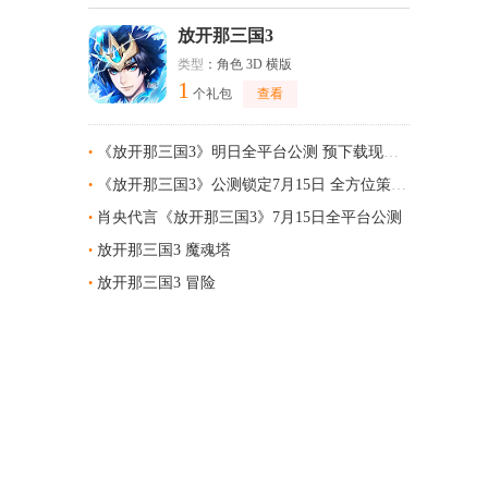
放开那三国3
类型
：角色 3D 横版
1
个礼包
查看
《放开那三国3》明日全平台公测 预下载现已开启
•
《放开那三国3》公测锁定7月15日 全方位策略体系智胜战场
•
肖央代言《放开那三国3》7月15日全平台公测
•
放开那三国3 魔魂塔
•
放开那三国3 冒险
•