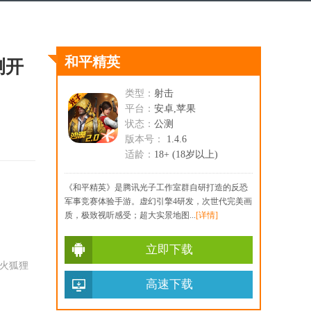
和平精英
测开
类型：
射击
平台：
安卓,苹果
状态：
公测
版本号：
1.4.6
适龄：
18+ (18岁以上)
《和平精英》是腾讯光子工作室群自研打造的反恐
军事竞赛体验手游。虚幻引擎4研发，次世代完美画
质，极致视听感受；超大实景地图...
[详情]
立即下载
：火狐狸
高速下载