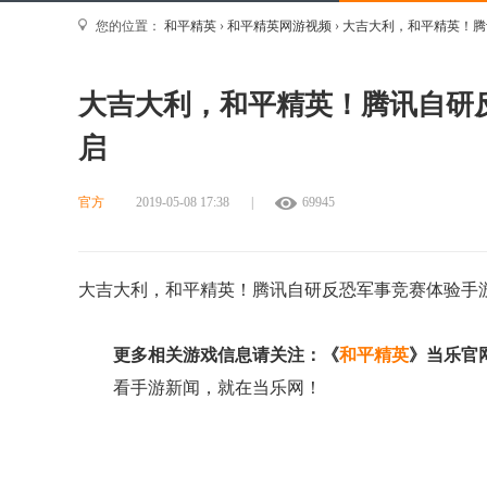
您的位置：
和平精英
›
和平精英网游视频
›
大吉大利，和平精英！腾
大吉大利，和平精英！腾讯自研
启
官方
2019-05-08 17:38
|
69945
大吉大利，和平精英！腾讯自研反恐军事竞赛体验手
更多相关游戏信息请关注：《
和平精英
》当乐官
看手游新闻，就在当乐网！