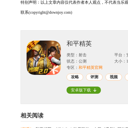
特别声明：以上文章内容仅代表作者本人观点，不代表当乐观
联系(copyright@downjoy.com)
和平精英
类型：射击
平台：
状态：公测
大小：17
专区：
和平精英官网
攻略
评测
视频
安卓版下载
相关阅读