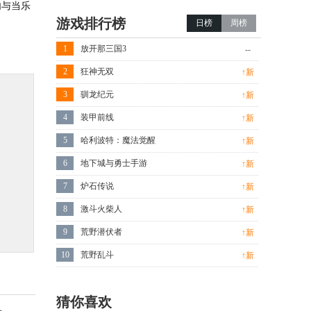
内与当乐
游戏排行榜
日榜
周榜
1
放开那三国3
--
2
狂神无双
↑新
3
驯龙纪元
↑新
4
装甲前线
↑新
5
哈利波特：魔法觉醒
↑新
6
地下城与勇士手游
↑新
7
炉石传说
↑新
8
激斗火柴人
↑新
9
荒野潜伏者
↑新
10
荒野乱斗
↑新
猜你喜欢