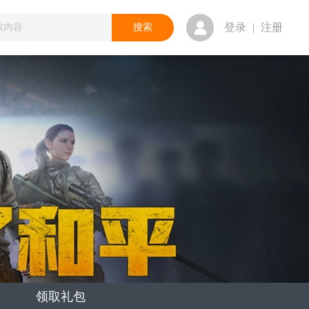
登录
|
注册
领取礼包