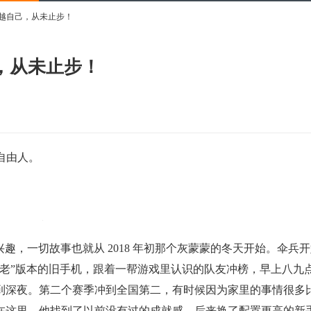
超越自己，从未止步！
，从未止步！
队自由人。
兴趣，一切故事也就从 2018 年初那个灰蒙蒙的冬天开始。伞兵
古老”版本的旧手机，跟着一帮游戏里认识的队友冲榜，早上八九
到深夜。第二个赛季冲到全国第二，有时候因为家里的事情很多
在这里，他找到了以前没有过的成就感，后来换了配置更高的新