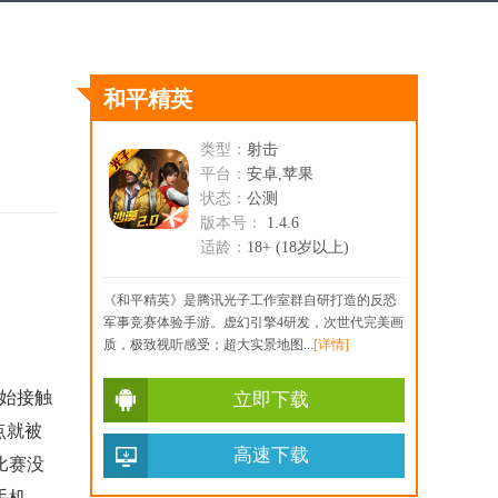
和平精英
类型：
射击
平台：
安卓,苹果
状态：
公测
版本号：
1.4.6
适龄：
18+ (18岁以上)
《和平精英》是腾讯光子工作室群自研打造的反恐
军事竞赛体验手游。虚幻引擎4研发，次世代完美画
质，极致视听感受；超大实景地图...
[详情]
开始接触
立即下载
点就被
高速下载
比赛没
手机，