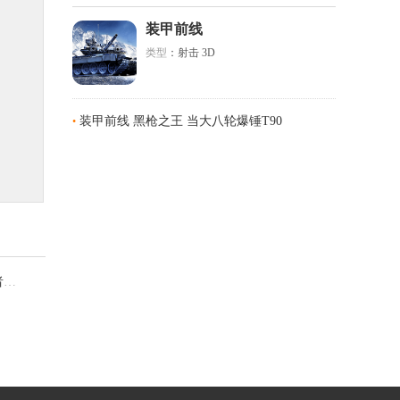
装甲前线
类型
：射击 3D
装甲前线 黑枪之王 当大八轮爆锤T90
•
！