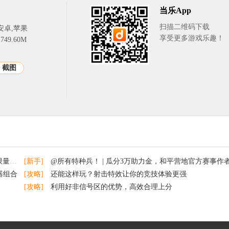
当乐App
扫描二维码下载
安卓,苹果
享受更多游戏乐趣！
49.60M
截图
发售
[新手]
@所有特种兵！ | 瓜分3万助力金，和平营地官方赛事作者团招募开启
器组合
[攻略]
还能这样玩？射击特效让你的竞技体验更强
[攻略]
利用好非信号区的优势，高效合理上分