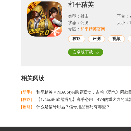
和平精英
类型：射击
平台：
状态：公测
大小：17
专区：
和平精英官网
攻略
评测
视频
安卓版下载
相关阅读
[新手]
和平精英 × NBA Style跨界联动，吉莉《勇气》同款限量
[攻略]
【4v4玩法-武器搭配】高手必用！4V4的重火力的武
[攻略]
什么是信号用品？信号用品技巧有哪些？