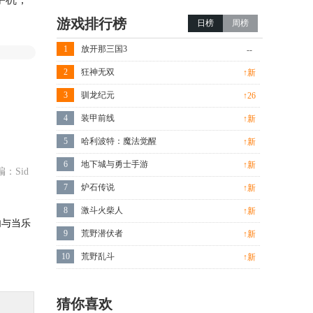
游戏排行榜
日榜
周榜
1
放开那三国3
--
2
狂神无双
↑新
3
驯龙纪元
↑26
4
装甲前线
↑新
5
哈利波特：魔法觉醒
↑新
6
地下城与勇士手游
↑新
：Sid
7
炉石传说
↑新
8
激斗火柴人
↑新
内与当乐
9
荒野潜伏者
↑新
10
荒野乱斗
↑新
猜你喜欢