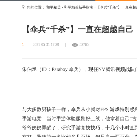
您的位置：
和平精英
›
和平精英新手指南
›
【伞兵“千杀”】一直在
【伞兵“千杀”】一直在超越自己
1
2021-05-31 17:39
|
58765
朱伯丞（ID：Paraboy 伞兵），现任NV腾讯视频战
与大多数男孩子一样，伞兵从小就对FPS 游戏特别感
手游电竞，当时手游体验服刚好上线，他拿着自己“
爷爷奶奶弄醒了，研究手游竞技技巧，十几个小时直
有打，导致第一名比他多几百场，但只高一两百分。