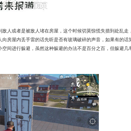
到敌人或者是被敌人堵在房屋，这个时候切莫惊慌失措到处乱走
人向房屋内丢手雷的话先听是否有玻璃破碎的声音，如果有的话
小空间进行躲避，虽然这种躲避的办法不是百分之百，但躲避几