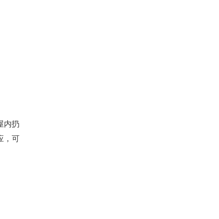
屋内扔
应，可