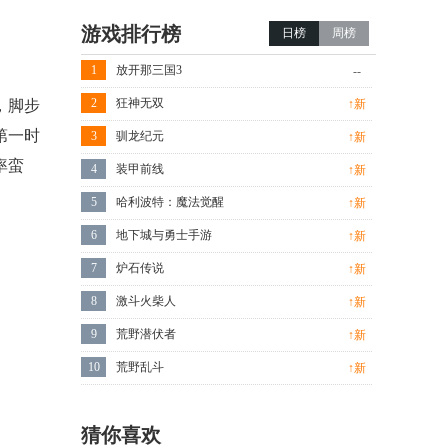
游戏排行榜
日榜
周榜
1
放开那三国3
--
2
狂神无双
，脚步
↑新
第一时
3
驯龙纪元
↑新
率蛮
4
装甲前线
↑新
5
哈利波特：魔法觉醒
↑新
6
地下城与勇士手游
↑新
7
炉石传说
↑新
8
激斗火柴人
↑新
9
荒野潜伏者
↑新
10
荒野乱斗
↑新
猜你喜欢