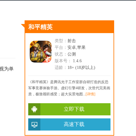
和平精英
类型：
射击
平台：
安卓,苹果
状态：
公测
版本号：
1.4.6
适龄：
18+ (18岁以上)
视为单
《和平精英》是腾讯光子工作室群自研打造的反恐
军事竞赛体验手游。虚幻引擎4研发，次世代完美画
质，极致视听感受；超大实景地图...
[详情]
立即下载
高速下载