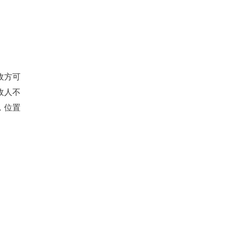
敌方可
敌人不
，位置