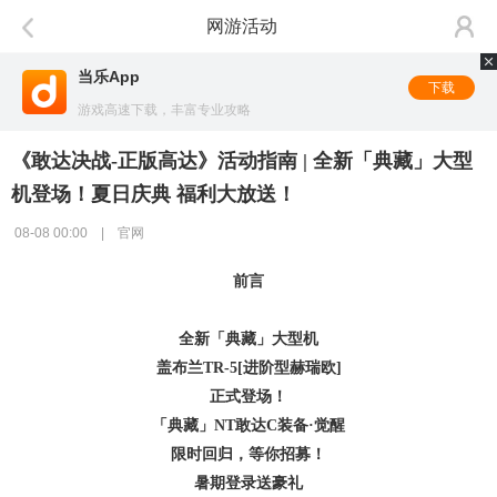
网游活动
当乐App
下载
游戏高速下载，丰富专业攻略
《敢达决战-正版高达》活动指南 | 全新「典藏」大型
机登场！夏日庆典 福利大放送！
08-08 00:00 | 官网
前言
全新「典藏」大型机
盖布兰TR-5[进阶型赫瑞欧]
正式登场！
「典藏」NT敢达C装备·觉醒
限时回归，等你招募！
暑期登录送豪礼