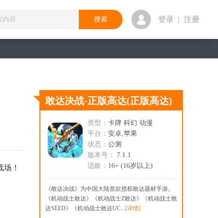
登录
|
注册
敢达决战-正版高达
(正版高达)
类型：
卡牌 科幻 动漫
平台：
安卓,苹果
状态：
公测
版本号：
7.1.1
适龄：
16+ (16岁以上)
战场！
《敢达决战》为中国大陆首款授权敢达题材手游。
《机动战士敢达》《机动战士Z敢达》《机动战士敢
达SEED》《机动战士敢达UC...
[详情]