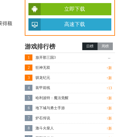
立即下载
获得额
高速下载
游戏排行榜
日榜
周榜
1
放开那三国3
--
2
狂神无双
↑新
3
驯龙纪元
↑新
4
装甲前线
↑13
5
哈利波特：魔法觉醒
↑新
6
地下城与勇士手游
↑新
7
炉石传说
↑新
8
激斗火柴人
↑新