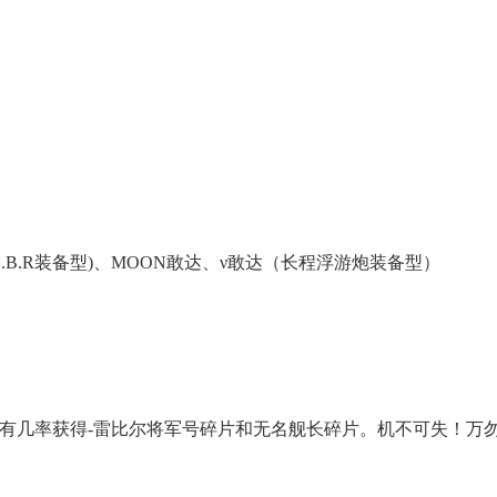
S.B.R装备型)、MOON敢达、ν敢达（长程浮游炮装备型）
有几率获得-雷比尔将军号碎片和无名舰长碎片。机不可失！万