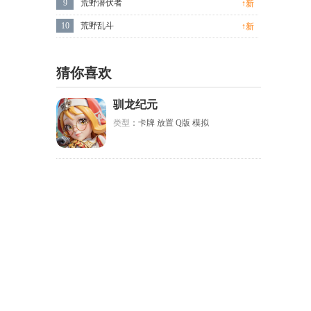
9
荒野潜伏者
↑新
10
荒野乱斗
↑新
猜你喜欢
驯龙纪元
类型
：卡牌 放置 Q版 模拟