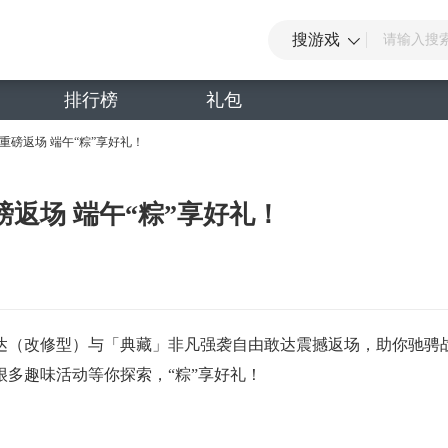
搜游戏
排行榜
礼包
磅返场 端午“粽”享好礼！
返场 端午“粽”享好礼！
达（改修型）与「典藏」非凡强袭自由敢达震撼返场，助你驰骋
多趣味活动等你探索，“粽”享好礼！