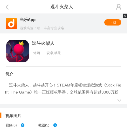
逗斗火柴人
当乐App
下载
游戏高速下载，丰富专业攻略
逗斗火柴人
休闲
安卓,苹果
简介
逗斗火柴人，越斗越开心！STEAM年度畅销爆款游戏《Stick Fig
ht: The Game》唯一正版授权手游，全球范围拥有超过3000万粉
丝的火柴人大乱斗来了——3分钟一局的360度刺激对战，上百种从
未见过的脑洞武器、防不胜防的奇葩地图让爆笑停不下来！支持自
由创作编辑地图，你的魔性“恶作剧”一键分享，即可与全服火柴人
视频图片
玩家一较高下，“有毒”脑洞绝对超出你想象！还有奇葩社团随心扩
视频
(
0
)
截图
(
5
)