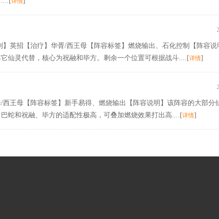
.[
]
详情
制】英招【治疗】华胥/西王母【阵容标签】燃烧输出、石化控制【阵容说
仙灵代替，核心为祝融和毕方。剩余一个位置可根据战斗....[
]
详情
/西王母【阵容标签】新手易得、燃烧输出【阵容说明】该阵容的大部分
蛇和祝融、毕方的适配性极高，可叠加燃烧效果打出高....[
]
详情