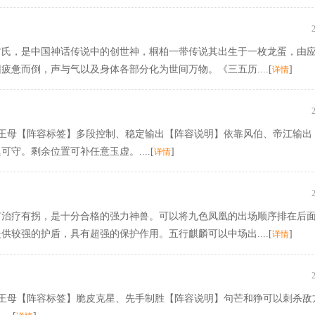
古氏，是中国神话传说中的创世神，桐柏一带传说其出生于一枚龙蛋，由
惫而倒，声与气以及身体各部分化为世间万物。《三五历....[
]
详情
西王母【阵容标签】多段控制、稳定输出【阵容说明】依靠风伯、帝江输出
。剩余位置可补任意玉虚。....[
]
详情
有治疗有拐，是十分合格的强力神兽。可以将九色凤凰的出场顺序排在后
较强的护盾，具有超强的保护作用。五行麒麟可以中场出....[
]
详情
西王母【阵容标签】脆皮克星、先手制胜【阵容说明】句芒和狰可以刺杀敌