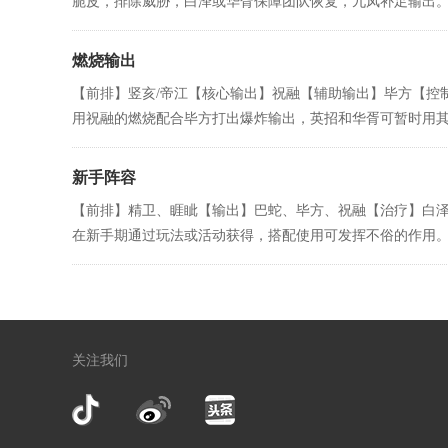
脆皮，排除威胁，白泽或华胥保障团队恢复，九凤补足输出。...
燃烧输出
【前排】竖亥/帝江【核心输出】祝融【辅助输出】毕方【控
用祝融的燃烧配合毕方打出爆炸输出，英招和华胥可暂时用其它
新手阵容
【前排】精卫、睚眦【输出】巴蛇、毕方、祝融【治疗】白泽
在新手期通过玩法或活动获得，搭配使用可发挥不俗的作用。巴
关注我们