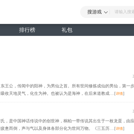
搜游戏
排行榜
礼包
：东王公，传闻中的阳神，为男仙之首。所有世间修炼成仙的男仙，第一
收天地灵气，化生为神。也被认为是海神，在后来道教成....[
]
详情
古氏，是中国神话传说中的创世神，桐柏一带传说其出生于一枚龙蛋，由
惫而倒，声与气以及身体各部分化为世间万物。《三五历....[
]
详情