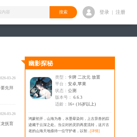
登录
|
注册
幽影探秘
类型：
卡牌 二次元 放置
2026-03-26
平台：
安卓,苹果
步要先拜
状态：
公测
版本号：
6.6.3
适龄：
16+ (16岁以上)
2026-03-26
鸿蒙初开，山海为卷，水墨晕染间，上古异兽的踪
应龙抚育
迹藏于云深之处。当尘封的灵韵再度流转，这片古
老的山海天地亟待一位守护者，以智...
[详情]