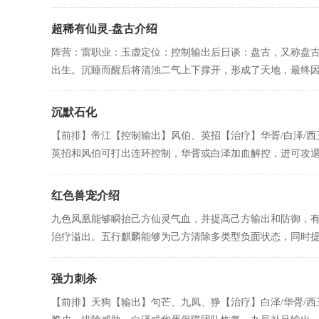
超稀有仙灵-盘古介绍
阵营：雷职业：玉虚定位：控制输出后日谈：盘古，又称盘
出生。沉睡而醒后将清浊二气上下撑开，形成了天地，最终因疲
沉默石化
【前排】帝江【控制输出】风伯、英招【治疗】华胥/白泽/
英招和风伯可打出连环控制，华胥或白泽加血解控，进可攻退可守
红色兽宠介绍
九色凤凰能够瞬抬己方仙灵气血，并提高己方输出和防御，
治疗溢出。五行麒麟能够为己方清除多类型负面状态，同时提供
强力刺杀
【前排】天狗【输出】句芒、九凤、狰【治疗】白泽/华胥/