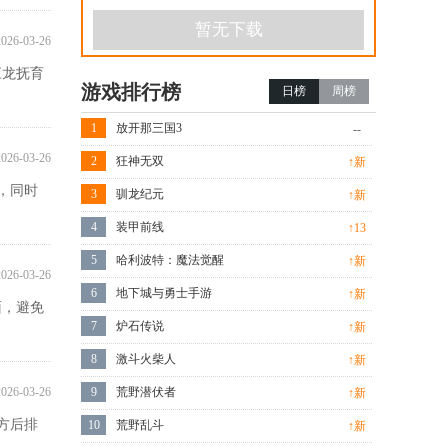
暂无下载
2026-03-26
应龙抚育
游戏排行榜
日榜
周榜
1
放开那三国3
--
2026-03-26
2
狂神无双
↑新
，同时
3
驯龙纪元
↑新
4
装甲前线
↑13
5
哈利波特：魔法觉醒
↑新
2026-03-26
6
地下城与勇士手游
↑新
面，避免
7
炉石传说
↑新
8
激斗火柴人
↑新
2026-03-26
9
荒野潜伏者
↑新
方后排
10
荒野乱斗
↑新