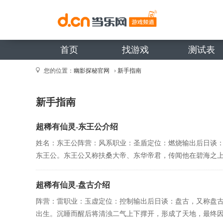
首页
找游戏
测试表
您的位置：
幽影探秘官网
›
新手指南
新手指南
超稀有仙灵-东王公介绍
姓名：东王公阵营：风系职业：圣盾定位：燃烧输出后日谈
东王公。东王公又称扶桑大帝、东华帝君，传闻他在碧海之上吸
超稀有仙灵-盘古介绍
阵营：雷职业：玉虚定位：控制输出后日谈：盘古，又称盘
出生。沉睡而醒后将清浊二气上下撑开，形成了天地，最终因疲