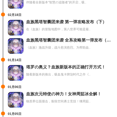
伴随着全新版本“智慧の追随者”的开启，吸..
02月18日
血族黑塔智囊团来袭 第一弹攻略发布（下）
在《血族》的冒险地图中，第八世界可能是最..
血族黑塔智囊团来袭 全系攻略第一弹发布（上）！
《血族》激战升级，战斗愈演愈烈。为帮助血..
01月14日
塔罗の奥义？血族新版本的正确打开方式！
随着新版本的推出，吸血鬼卡牌划时代之作《..
01月06日
血族次元特使の神力！女神周茹冰全解！
物质界位面撞击，裂痕空间勇士竞技！继周茹..
01月05日