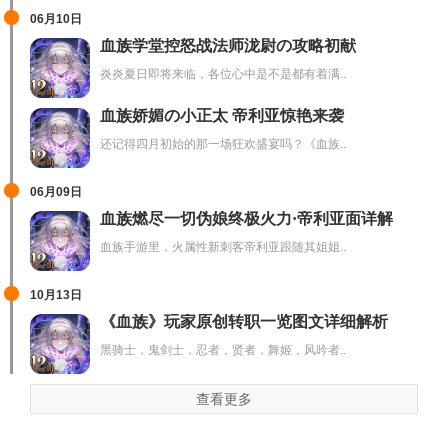
06月10日
血族学堂控怒战法师泷尉の攻略初献
炎炎夏日即将来临，各位心中是不是都有着满..
血族娇媚の小正太 帝利亚惊艳来袭
还记得四月初始的那一场狂欢盛宴吗？《血族..
06月09日
血族燃尽一切伪娘终极火力·帝利亚面详解
血族手游里，火属性新刺客帝利亚跟随其姐姐..
10月13日
《血族》玩家原创转职一览图文详细解析
黑骑士，鬼剑士，忍者，贤者，舞姬，风吟者..
查看更多