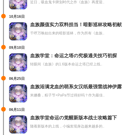
近日，吸血鬼卡牌划时代之作《血族》再度迎..
10月16日
血族颜值实力双料担当！暗影巡林攻略初献
千呼万唤始出来的暗影巡林，作为所有《血族..
09月10日
血族学堂：命运之塔の究极通关技巧初探
转眼间《血族》的1.6版本命运之塔已经上线..
06月25日
血族浴满龙血的萌系女汉纸最强雷战神伊露
米娜桑，粽子节+PaPa节过得好吗？作为最佳..
06月11日
血族学堂命运の觉醒新版本战士攻略篇下
随着新版本的上线，小编发现身边越来越多的..