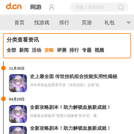
首页
找游戏
排行
页游
礼包
分类查看资讯
全部
新闻
活动
攻略
评测
排行
专题
视频
11月30日
史上最全面 传世挂机组合技能实用性揭秘
传奇系热血放置类手游《传世挂机》全新“组..
04月19日
全新攻略剧本！助力解锁血族新成就！
伴随着全新版本“智慧の追随者”的开启，吸..
全新攻略剧本！助力解锁血族新成就！