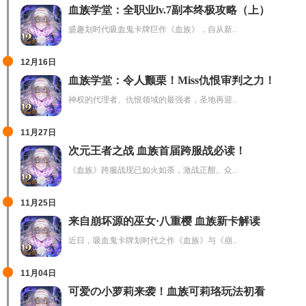
血族学堂：全职业lv.7副本终极攻略（上）
盛趣划时代吸血鬼卡牌巨作《血族》，自从新..
12月16日
血族学堂：令人颤栗！Miss仇恨审判之力！
神权的代理者、仇恨领域的最强者，圣地再迎..
11月27日
次元王者之战 血族首届跨服战必读！
《血族》跨服战现已如火如荼，激战正酣。众..
11月25日
来自崩坏源的巫女·八重樱 血族新卡解读
近日，吸血鬼卡牌划时代之作《血族》与《崩..
11月04日
可爱の小萝莉来袭！血族可莉珞玩法初看