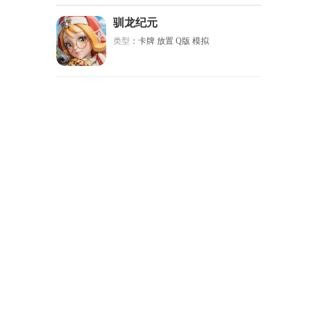
驯龙纪元
类型
：卡牌 放置 Q版 模拟