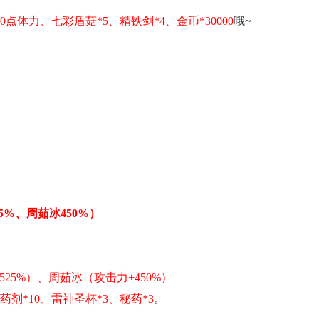
50点体力、七彩盾菇*5、精铁剑*4
、金币*30000
哦~
25%、
周茹冰
450%）
525%
）、周茹冰（攻击力+
450%
）
药剂*10、雷神圣杯*3
、秘药*3
。