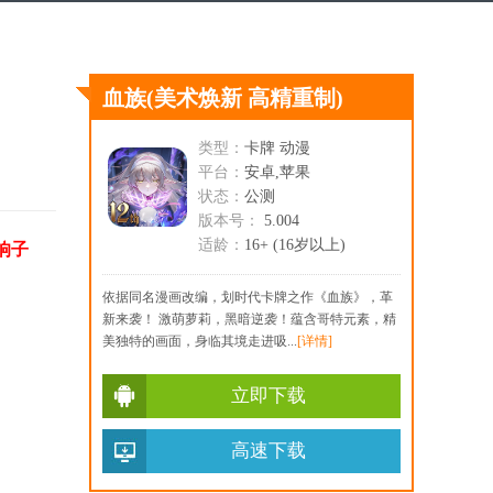
血族
(美术焕新 高精重制)
类型：
卡牌 动漫
平台：
安卓,苹果
状态：
公测
版本号：
5.004
适龄：
16+ (16岁以上)
响子
依据同名漫画改编，划时代卡牌之作《血族》，革
新来袭！ 激萌萝莉，黑暗逆袭！蕴含哥特元素，精
美独特的画面，身临其境走进吸...
[详情]
立即下载
高速下载