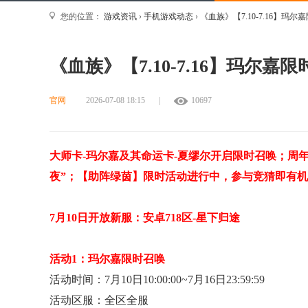
您的位置：
游戏资讯
›
手机游戏动态
›
《血族》【7.10-7.16】玛尔
《血族》【7.10-7.16】玛尔嘉
官网
2026-07-08 18:15
|
10697
大师卡-玛尔嘉及其命运卡-
夏缪尔开启限时召唤；周年
夜”；【助阵绿茵】限时活动进行中，参与竞猜即有
7
月10日开放新服：安卓
718
区-星下归途
活动1：玛尔嘉限时召唤
活动时间：7月10
日10:00:00~7月16日23:59:59
活动区服：全区全服