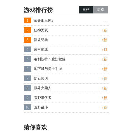
游戏排行榜
日榜
周榜
1
放开那三国3
--
2
狂神无双
↑新
3
驯龙纪元
↑新
4
装甲前线
↑13
5
哈利波特：魔法觉醒
↑新
6
地下城与勇士手游
↑新
7
炉石传说
↑新
8
激斗火柴人
↑新
9
荒野潜伏者
↑新
10
荒野乱斗
↑新
猜你喜欢