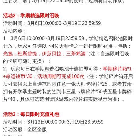
连召唤，请于3月19
日23:59:59前使用，过期将自动作废。
活动2：学期精选限时召唤
活动时间：3月6
日10:00:00~3月19日23:59:59
活动内容：
1
、3月6
日10:00:00~3月19日23:59:59，学期精选召唤池限时
开放，玩家可任选以下4位大师卡之一进行限时召唤，包括：
光氲，杜斯碧缇，伊莎贝拉，三茶鸩酒
（注：自选限时召唤
的卡牌可随时更换）；
2
、玩家每日在学期精选召唤池十连抽即可得：
学期碎片箱*1
+命运钱币*30
，活动周期可完成100次
（注：学期碎片箱开启
后可获得以上自选范围内任意一张大师卡碎片*25，或者其余
拥有开学季主题时装的签到卡三星卡牌碎片*50或五星卡牌碎
片*40，具体可选范围请以游戏内碎片箱实际显示为准）。
活动3：每日限时充值礼包
活动时间：3月13
日00:00:00~3月19日23:59:59
活动区服：全区全服