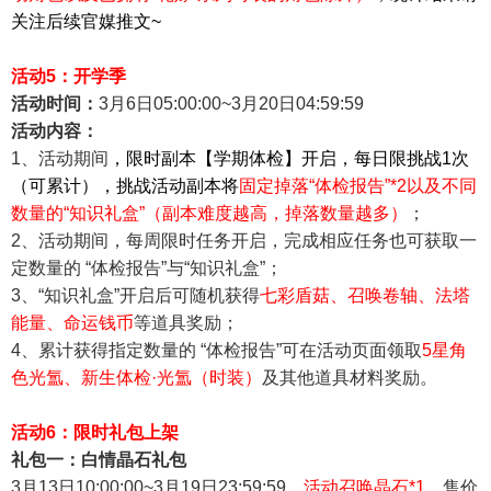
关注后续官媒推文~
活动5：开学季
活动时间：
3
月6日05:00:00~3
月20日04:59:59
活动内容：
1
、活动期间
，限时副本【学期体检】开启，每日限挑战1次
（可累计），挑战活动副本将
固定掉落“
体检报告”*2以及不同
数量的“知识礼盒”（副本难度越高，掉落数量越多）
；
2
、活动期间，每周限时任务开启，完成相应任务也可获取一
定数量的 “
体检报告
”与“
知识礼盒
”；
3
、“知识礼盒”开启后可随机获得
七彩盾菇、召唤卷轴、法塔
能量、命运钱币
等道具奖励；
4
、累计获得指定数量的 “体检报告”可在活动页面领取
5星角
色光氲、新生体检·光氲（时装）
及其他道具材料奖励。
活动6：限时礼包上架
礼包一：白情晶石礼包
3
月13日10:00:00~3
月19日23:59:59，
活动召唤晶石*1
，售价