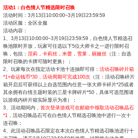
活动1：白色情人节精选限时召唤
活动时间：3月13
日10:00:00~3月19日23:59:59
活动区服：全区全服
活动内容：
1
、3月13
日10:00:00~3月19日23:59:59，白色情人节精选召
唤池限时开放，玩家可任选以下5位大师卡之一进行限时召
唤，包括：
涅莉，卡莉丝，米蕾，雪莱，丽娅丝
（注：自选
限时召唤的卡牌可随时更换）；
2
、玩家每次在指定活动卡池十连抽即可得：
活动召唤碎片箱
*1+命运钱币*30，活动周期可完成100
次
（注：活动召唤碎片
箱开启后可获得以上自选范围内任意一张大师卡碎片*25或者
其余拥有白情主题时装的三星卡牌碎片*50，具体可选范围请
以游戏内碎片箱实际显示为准）；
3
、活动期间内，
首次登录游戏可在邮箱中领取活动召唤晶石
*1
，活动召唤晶石
可在
白色情人节精选召唤池
中进行一次十
连召唤；
4
、此活动召唤晶石限定在本次
白色情人节精选召唤池进行十