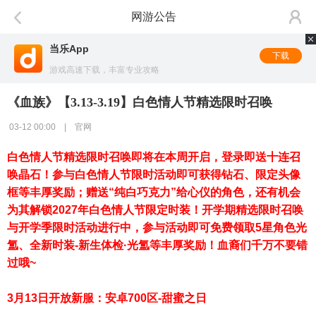
网游公告
当乐App
下载
游戏高速下载，丰富专业攻略
《血族》【3.13-3.19】白色情人节精选限时召唤
03-12 00:00 | 官网
白色情人节精选限时召唤即将在本周开启，登录即送十连召
唤晶石！参与白色情人节限时活动即可获得钻石、限定头像
框等丰厚奖励；赠送“纯白巧克力”给心仪的角色，还有机会
为其解锁2027年白色情人节限定时装！开学期精选限时召唤
与开学季限时活动进行中，参与活动即可免费领取5
星角色光
氲、全新时装-新生体检·光氲等丰厚奖励！血裔们千万不要错
过哦~
3
月13日开放新服：安
卓700
区-甜蜜之日