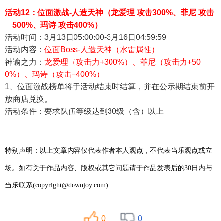
活动12：位面激战-
人造天神（
龙爱理 攻击
300%
、菲尼 攻击
500%、
玛诗 攻击
400%
）
活动时间：3月13
日05:00:00-3月16日04:59:59
活动内容：
位面Boss-人造天神（水雷属性）
神谕之力：
龙爱理（攻击力+
300%
）、
菲尼
（攻击力+
50
0%
）、玛诗（攻击+
400%
）
1
、位面激战榜单将于活动结束时结算，并在公示期结束前开
放商店兑换。
活动条件：要求队伍等级达到30级（含）以上
特别声明：以上文章内容仅代表作者本人观点，不代表当乐观点或立
场。如有关于作品内容、版权或其它问题请于作品发表后的30日内与
当乐联系(copyright@downjoy.com)
0
0