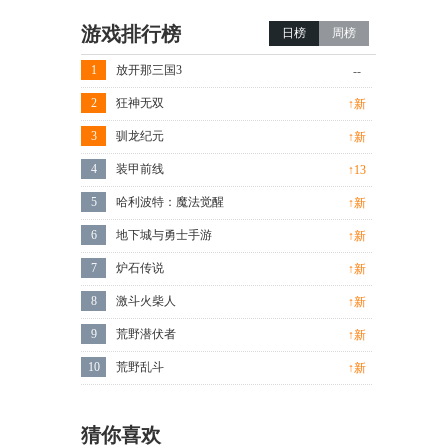
游戏排行榜
日榜
周榜
1
放开那三国3
--
2
狂神无双
↑新
3
驯龙纪元
↑新
4
装甲前线
↑13
5
哈利波特：魔法觉醒
↑新
6
地下城与勇士手游
↑新
7
炉石传说
↑新
8
激斗火柴人
↑新
9
荒野潜伏者
↑新
10
荒野乱斗
↑新
猜你喜欢