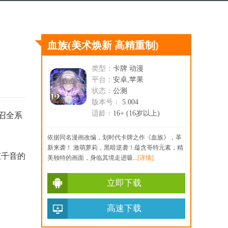
血族
(美术焕新 高精重制)
类型：
卡牌 动漫
平台：
安卓,苹果
状态：
公测
版本号：
5.004
适龄：
16+ (16岁以上)
召全系
依据同名漫画改编，划时代卡牌之作《血族》，革
新来袭！ 激萌萝莉，黑暗逆袭！蕴含哥特元素，精
弦千音的
美独特的画面，身临其境走进吸...
[详情]
立即下载
高速下载