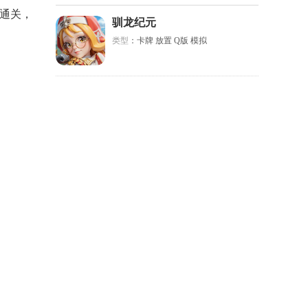
星通关，
驯龙纪元
类型
：卡牌 放置 Q版 模拟