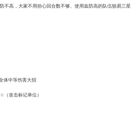
的血防不高，大家不用担心回合数不够。使用血防高的队伍较易三
次全体中等伤害大招
★☆（攻击标记单位）