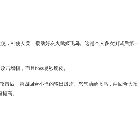
天使，神使友美，援助好友火武姬飞鸟。这是本人多次测试后第
攻击增幅，而且boss易秒脆皮。
增益攻击后，第四回合小怪的输出爆炸。怒气药给飞鸟，两回合大
幅提高。