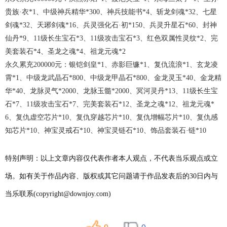
贵族·衣*1、中级神兵精华*300、神兵技能书*4、斩龙剑魂*32、七星
剑魂*32、天琊剑魂*16、兵灵强化石·初*150、兵灵升星石*60、封神
仙丹*9、11级长生宝石*3、11级攻击宝石*3、红色双属性灵纹*2、完
美套装石*4、圣龙之魂*4、祖龙元魂*2
永久累充
200
000
元
：银铠剑皇
*1、赤影巨镰*1、复仇流浪*1、玄龙凌
霄*1、中级龙武晶石*800、中级龙甲晶石*800、金龙灵玉*40、金龙精
华*40、龙脉灵气*2000、龙脉玉髓*2000、冥河灵丹*13、11级长生宝
石*7、11级攻击宝石*7、完美套装石*12、圣龙之魂*12、祖龙元魂*
6、复仇虚空芯片*10、复仇穿越芯片*10、复仇增幅芯片*10、复仇感
知芯片*10、神宝灵戒石*10、神宝灵链石*10、饰品套装石·链*10
特别声明：以上文章内容仅代表作者本人观点，不代表当乐观点或立
场。如有关于作品内容、版权或其它问题请于作品发表后的30日内与
当乐联系(copyright@downjoy.com)