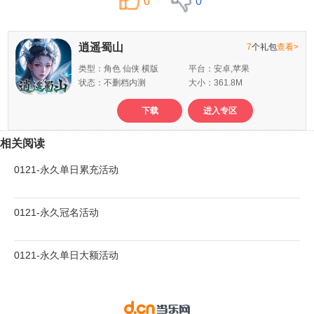
0
0
逍遥蜀山
7
个礼包
查看>
类型：角色 仙侠 横版
平台：安卓,苹果
状态：不删档内测
大小：361.8M
下载
进入专区
相关阅读
0121-永久单日累充活动
0121-永久冠名活动
0121-永久单日大额活动