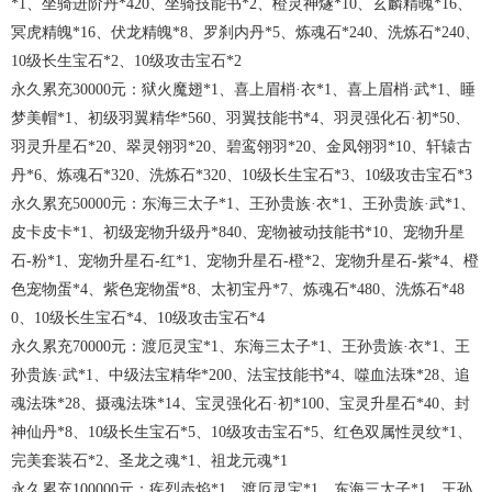
*1、坐骑进阶丹*420、坐骑技能书*2、橙灵神燧*10、玄麟精魄*16、
冥虎精魄*16、伏龙精魄*8、罗刹内丹*5、炼魂石*240、洗炼石*240、
10级长生宝石*2、10级攻击宝石*2
永久累充
30
000
元
：狱火魔翅
*1、喜上眉梢·衣*1、喜上眉梢·武*1、睡
梦美帽*1、初级羽翼精华*560、羽翼技能书*4、羽灵强化石·初*50、
羽灵升星石*20、翠灵翎羽*20、碧鸾翎羽*20、金凤翎羽*10、轩辕古
丹*6、炼魂石*320、洗炼石*320、10级长生宝石*3、10级攻击宝石*3
永久累充
50
000
元
：东海三太子
*1、王孙贵族·衣*1、王孙贵族·武*1、
皮卡皮卡*1、初级宠物升级丹*840、宠物被动技能书*10、宠物升星
石-粉*1、宠物升星石-红*1、宠物升星石-橙*2、宠物升星石-紫*4、橙
色宠物蛋*4、紫色宠物蛋*8、太初宝丹*7、炼魂石*480、洗炼石*48
0、10级长生宝石*4、10级攻击宝石*4
永久累充
70
000
元
：渡厄灵宝
*1、东海三太子*1、王孙贵族·衣*1、王
孙贵族·武*1、中级法宝精华*200、法宝技能书*4、噬血法珠*28、追
魂法珠*28、摄魂法珠*14、宝灵强化石·初*100、宝灵升星石*40、封
神仙丹*8、10级长生宝石*5、10级攻击宝石*5、红色双属性灵纹*1、
完美套装石*2、圣龙之魂*1、祖龙元魂*1
永久累充
100
000
元
：疾烈赤焰
*1、渡厄灵宝*1、东海三太子*1、王孙