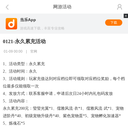
网游活动
当乐App
下载
游戏高速下载，丰富专业攻略
0121-永久累充活动
01-09 00:00 | 官网
1、活动类型：
永久累充
2、活动时间：
永久
3、活动规则：
玩家充值达到对应档位即可领取对应档位奖励，每个档
位最多仅能领取一次
4
、发放方式：
联系客服申请
，申请后次日
24小时内礼包码发放
5
、
活动内容
：
永久累充
2
00
元
：莹莹光翼
*1、儒雅风流·衣*1、儒雅风流·武*1、宠物
进阶丹*40、初级宠物升级丹*40、紫色宠物蛋*5、宠物孵化加速器*
5、炼魂石*5