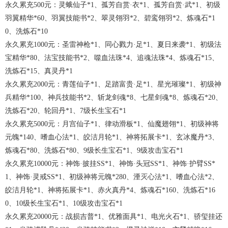
永久累充
5
00
元
：灵蛾仙子
*1、孤芳自赏·衣*1、孤芳自赏·武*1、初级
羽翼精华*60、羽翼技能书*2、翠灵翎羽*2、碧鸾翎羽*2、炼魂石*1
0、洗炼石*10
永久累充
10
00
元
：圣雷神枪
*1、同心戮力·足*1、夏日来袭*1、初级法
宝精华*80、法宝技能书*2、噬血法珠*4、追魂法珠*4、炼魂石*15、
洗炼石*15、真灵丹*1
永久累充
2
000
元
：青莲仙子
*1、足踏富贵·足*1、星光璀璨*1、初级神
兵精华*100、神兵技能书*2、斩龙剑魂*8、七星剑魂*8、炼魂石*20、
洗炼石*20、轮回丹*1、7级长生宝石*1
永久累充
5
000
元
：月宫仙子
*1、律动滑板*1、仙魔翅翎*1、初级神将
元魄*140、嗜血心法*1、皎洁月轮*1、神将拓展卡*1、玄冰魔丹*3、
炼魂石*80、洗炼石*80、9级长生宝石*1、9级攻击宝石*1
永久累充
10
000
元
：神饰
·披挂SS*1、神饰·头冠SS*1、神饰·护臂SS*
1、神饰·灵戒SS*1、初级神将元魄*280、湮灭心法*1、嗜血心法*2、
皎洁月轮*1、神将拓展卡*1、赤火真丹*4、炼魂石*160、洗炼石*16
0、10级长生宝石*1、10级攻击宝石*1
永久累充
20
000
元
：战损吉普
*1、优雅面具*1、电光火石*1、骄玺挂还