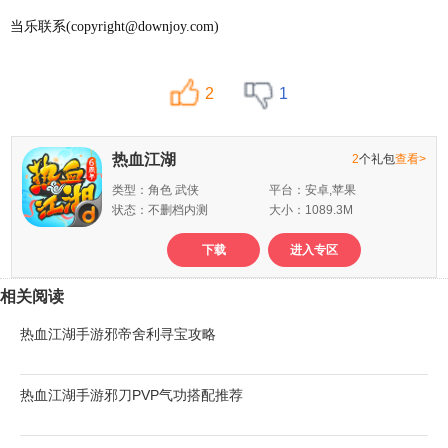
当乐联系(copyright@downjoy.com)
2
1
热血江湖
2
个礼包
查看>
类型：角色 武侠
平台：安卓,苹果
状态：不删档内测
大小：1089.3M
下载
进入专区
相关阅读
热血江湖手游邪帝舍利寻宝攻略
热血江湖手游邪刀PVP气功搭配推荐