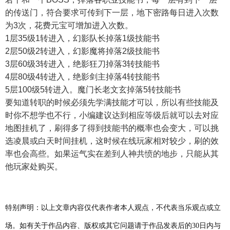
的传送门，符合要求可传到下一层，地下密路每日进入次数
为3次，花费元宝可增加进入次数。
1层35级1转进入，幻影队长掉落1级技能书
2层50级2转进入，幻影魔将掉落2级技能书
3层60级3转进入，绝影狂刀掉落3转技能书
4层80级4转进入，绝影剑主掉落4转技能书
5层100级5转进入。魔门长老文玄掉落5转技能书
要知道转职的时候必须先学满技能才可以，所以有些技能及
时你不想学也不行，小编建议达到相应等级后就可以去对应
地图挂机了，刷得多了得到技能书的概率也会变大，可以挑
选凌晨或白天时间挂机，这时候在线玩家相对较少，刷的效
率也会高些。如果运气实在差到人神共愤的地步，只能从其
他玩家处购买。
特别声明：以上文章内容仅代表作者本人观点，不代表当乐观点或立
场。如有关于作品内容、版权或其它问题请于作品发表后的30日内与