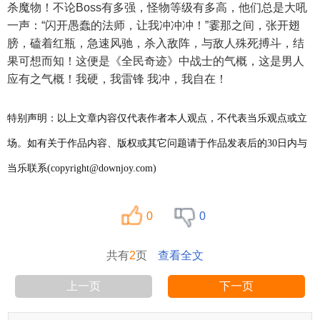
杀魔物！不论Boss有多强，怪物等级有多高，他们总是大吼
一声：“闪开愚蠢的法师，让我冲冲冲！”霎那之间，张开翅
膀，磕着红瓶，急速风驰，杀入敌阵，与敌人殊死搏斗，结
果可想而知！这便是《全民奇迹》中战士的气概，这是男人
应有之气概！我硬，我雷锋 我冲，我自在！
特别声明：以上文章内容仅代表作者本人观点，不代表当乐观点或立
场。如有关于作品内容、版权或其它问题请于作品发表后的30日内与
当乐联系(copyright@downjoy.com)
0
0
共有
2
页
查看全文
上一页
下一页