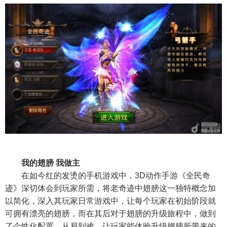
我的翅膀 我做主
在如今红的发烫的手机游戏中，3D动作手游《
全民奇
迹
》深切体会到玩家所需，将老奇迹中翅膀这一独特概念加
以简化，深入其玩家日常游戏中，让每个玩家在初始阶段就
可拥有漂亮的翅膀，而在其后对于翅膀的升级旅程中，做到
了个性化配置，从易到难，让玩家能体验升级翅膀所带来的