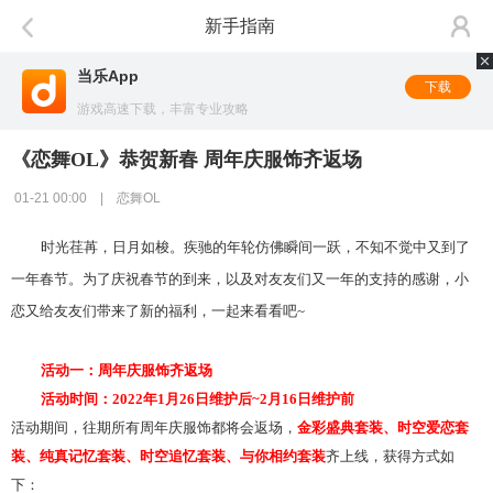
新手指南
当乐App
下载
游戏高速下载，丰富专业攻略
《恋舞OL》恭贺新春 周年庆服饰齐返场
01-21 00:00 | 恋舞OL
时光荏苒，日月如梭。疾驰的年轮仿佛瞬间一跃，不知不觉中又到了
一年春节。为了庆祝春节的到来，以及对友友们又一年的支持的感谢，小
恋又给友友们带来了新的福利，一起来看看吧
~
活动一
：
周年庆服饰齐返场
活动
时间
：
20
22
年
1
月
26
日维护后
~
2
月
16
日维护前
活动期间，往期所有周年庆服饰都将会返场，
金彩盛典套装、时空爱恋套
装、纯真记忆套装、时空追忆套装、与你相约套装
齐上线，获得方式如
下：