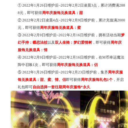
①
2
022
年
1月2
6
日维护后
~
2022
年
2月2日凌晨3点，累计消费满2
88
8
元，即可获得
周年庆服饰兑换道具：甜
②
2
022
年
2月2日凌晨4点~
2022
年
2月9日维护前，累计充值满2
000
元，即可获得
周年庆服饰兑换道具：蜜
③
2
022
年
2月9日维护后~
2022
年
2月1
6
日维护前，拥有活动当期
梦
幻手持：蝶恋法杖
以及
双人坐骑：梦幻爱情树
，即可获得
周年庆
服饰兑换道具：情
④
2
022
年
2月9日维护后~
2022
年
2月1
6
日维护前，在
M币幸运魔法
阵中召唤1次，即可获得
周年庆服饰兑换道具：侣
⑤
2
022
年
1
月
26
日维护后
~
2022
年
2月
23
日维护前，集齐
周年庆服
饰兑换道具：甜、蜜、情、侣
即可获得
周年庆服饰礼包
1个
，开启
礼包即可
自由选择一套往期周年庆服饰
*永久