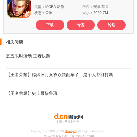
类型：MOBA 动作
平台：安卓,苹果
状态：公测
大小：2032.7M
下载
专区
论坛
相关阅读
五五限时活动 王者快跑
【王者荣耀】嫦娥归月又双叒叕翻车了！是个人都能打断
【王者荣耀】史上最惨鲁班
Copyright © 2004-
2026
Downjoy
. All Rights Reserved.
当乐公司版权所有 京ICP证160368