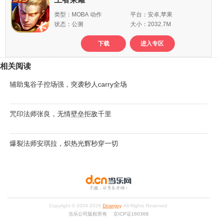
类型：MOBA 动作
平台：安卓,苹果
状态：公测
大小：2032.7M
下载
进入专区
相关阅读
辅助鬼谷子控场强，突袭秒人carry全场
咒印法师张良，无情壁垒拒敌千里
爆裂法师安琪拉，炽热光辉秒穿一切
Copyright © 2004-
2026
Downjoy
. All Rights Reserved.
当乐公司版权所有 京ICP证160368