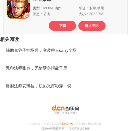
类型：MOBA 动作
平台：安卓,苹果
状态：公测
大小：2032.7M
下载
进入专区
相关阅读
辅助鬼谷子控场强，突袭秒人carry全场
咒印法师张良，无情壁垒拒敌千里
爆裂法师安琪拉，炽热光辉秒穿一切
Copyright © 2004-
2026
Downjoy
. All Rights Reserved.
当乐公司版权所有 京ICP证160368