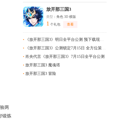
放开那三国3
类型
：角色 3D 横版
1
个礼包
查看
《放开那三国3》明日全平台公测 预下载现已开启
•
《放开那三国3》公测锁定7月15日 全方位策略体系智胜战场
•
肖央代言《放开那三国3》7月15日全平台公测
•
放开那三国3 魔魂塔
•
放开那三国3 冒险
•
体验两
好锻炼