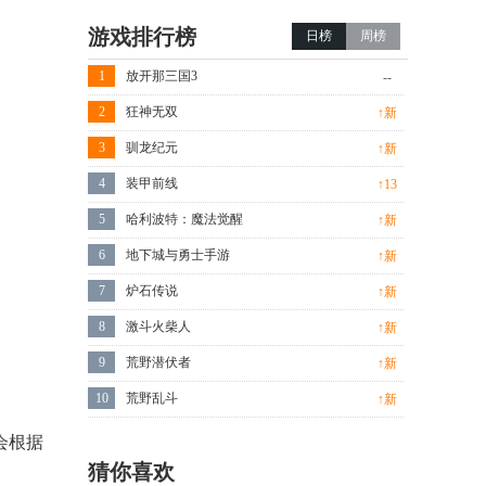
游戏排行榜
日榜
周榜
1
放开那三国3
--
2
狂神无双
↑新
3
驯龙纪元
↑新
4
装甲前线
↑13
5
哈利波特：魔法觉醒
↑新
6
地下城与勇士手游
↑新
7
炉石传说
↑新
8
激斗火柴人
↑新
9
荒野潜伏者
↑新
10
荒野乱斗
↑新
会根据
猜你喜欢