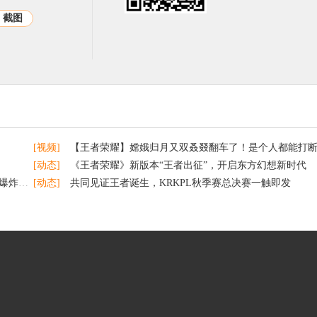
截图
[视频]
【王者荣耀】嫦娥归月又双叒叕翻车了！是个人都能打
[动态]
《王者荣耀》新版本“王者出征”，开启东方幻想新时代
成三杀
[动态]
共同见证王者诞生，KRKPL秋季赛总决赛一触即发