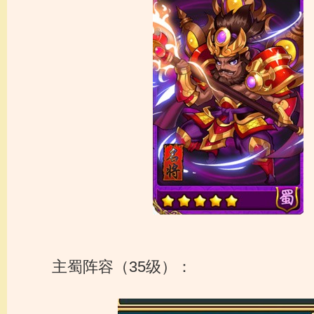
主蜀阵容（35级）：