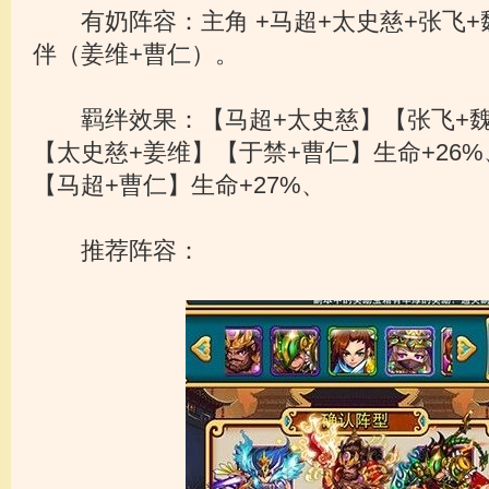
有奶阵容：主角 +马超+太史慈+张飞+
伴（姜维+曹仁）。
羁绊效果：【马超+太史慈】【张飞+魏延
【太史慈+姜维】【于禁+曹仁】生命+26
【马超+曹仁】生命+27%、
推荐阵容：