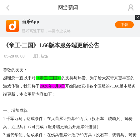
网游新闻
当乐App
下载
游戏高速下载，丰富专业攻略
《帝王·三国》1.66版本服务端更新公告
05-28 00:00 | 厦门新游
尊敬
的
友友
：
感谢您一直以来对
《帝王
·
三国》
的支持与热爱。为了给大家带来更丰富的
游戏体验，我们将于
2026年
6
月
3
日
开始陆续安排各个区服的
v
1.66版本服务
端更新
，
本次更新内容如下：
一、增加成就
1.千军万马，达成条件：在兵营累计招募60万兵（投石车、骁骑兵、弩骑
兵、近卫兵）即可完成（服务端更新后开始累计进度）
2.当代华佗，达成条件：在伤兵营累计治疗60万兵（投石车、骁骑兵、弩骑