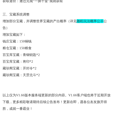
获取途径：通过完成
“一掷千金”成就获取
三、宝藏系统调整
增加部分宝藏，并调整世界宝藏的产出概率（详见
随机玩法概率公示
公
告）
增加宝藏如下：
钱庄宝藏：
150铜钱
粮仓宝藏：
150粮食
百宝库宝藏：青铜钥匙
*2
百宝库宝藏：将印
*2
藏珍阁宝藏：开封令
*2
藏珍阁宝藏：天罡北斗
*2
以上仅为
V1.66版本服务端更新的部分内容。V1.66客户端也将于近期开放
下载，更多精彩敬请期待后续公告发布！更新在即，愿各位友友旗开得
胜，成就一番霸业！