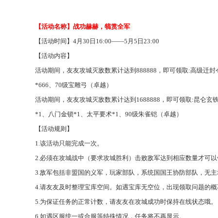
【活动名称】战功赫赫，犒赏全军
【活动时间】
4月30日16:00——5月5日23:00
【活动内容】
活动期间，友友攻城
灭敌
数累计达到
888888，即可领取:高级迁
*666、70级宝雕弓（卓越）
活动期间，友友攻城
灭敌
数累计达到
1688888，即可领取:昆仑
*1、八门金锁*1、太平要术*1、90级朱雀铠（卓越）
【活动规则】
1.该活动只能完成一次
。
2.必须在攻城战中（要求攻城胜利）
击败
敌军达到相应数量才可以
3.敌军包括非盟国的义军，玩家部队，
系统国
国王
协防部队，无主
4.请友友及时
整理
宝库空间。如遇宝库无空位，出现领取问题的概
5.为保证任务的正常计数，请友友在攻城成功时保持在线状态哦
。
6.如遇区服统一或合服等特殊情况，任务将不再显示。