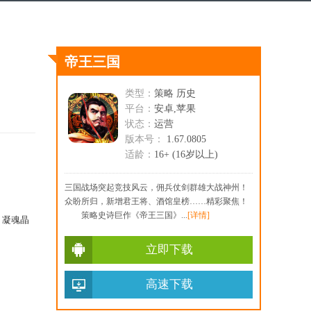
帝王三国
类型：
策略 历史
平台：
安卓,苹果
状态：
运营
版本号：
1.67.0805
适龄：
16+ (16岁以上)
三国战场突起竞技风云，佣兵仗剑群雄大战神州！
众盼所归，新增君王将、酒馆皇榜……精彩聚焦！
策略史诗巨作《帝王三国》...
[详情]
、凝魂晶
立即下载
高速下载