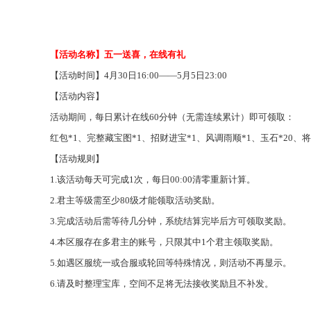
【活动名称】
五一
送喜，在线有礼
【活动时间】
4月30日16:00——5月5日23:00
【活动内容】
活动期间，每日累计在线
60分钟（无需连续累计）即可领取：
红包
*1、完整藏宝图*1、招财进宝*1、风调雨顺*1、玉石*20、将
【活动规则】
1.该
活动
每天可完成
1次
，
每日
00:00清零重新计算
。
2.君主等级需至少80级才能领取活动奖励
。
3.完成
活动
后需等待几分钟，系统结算完毕后方可
领取奖励。
4.本区服存在多君主的账号，只限其中1个君主领取奖励
。
5.
如遇区服统一或合服
或轮回
等特殊
情况
，则
活动
不再显示
。
6
.请及时
整理
宝库，空间不足将无法接收奖励且不补发。