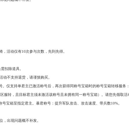
龙椅，活动仅有10次参与次数，先到先得。
换需扣除道具。
本活动不支持退货，请谨慎购买。
号。仅支持单君主已激活称号后，再次获得同称号宝箱时的称号宝箱转移服务
同区服转，且目标君主须未激活该称号且未拥有同一称号宝箱）。请您先领取活
称号宝箱至指定君主。
暴君称号：提升军队攻击、攻击速度、带兵数
10%。
位，出现问题概不补发。