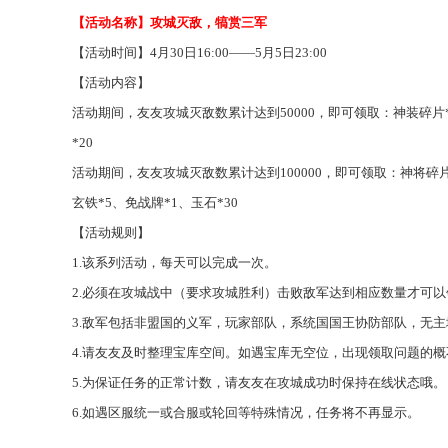
【活动名称】攻城灭敌，犒赏三军
【活动时间】
4月30日16:00——5月5日23:00
【活动内容】
活动期间，友友攻城灭敌数累计达到
50000，即可领取：神装碎片
*20
活动期间，友友攻城灭敌数累计达到
100000，即可领取：神将碎
玄铁*5、免战牌*1、玉石*30
【活动规则】
1.该系列活动，每天可以完成一次。
2.必须在攻城战中（要求攻城胜利）击败敌军达到相应数量才可
3.敌军包括非盟国的义军，玩家部队，系统国国王协防部队，无
4.请友友及时
整理
宝库空间。如遇宝库无空位，出现领取问题的概
5.为保证任务的正常计数，请友友在攻城成功时保持在线状态哦。
6.如遇区服统一或合服或轮回等特殊情况，任务将不再显示。