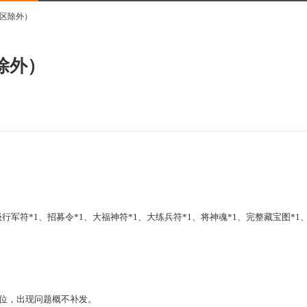
0区除外）
除外）
级行军符
*
1
、招募令
*1、
大
福神符
*1、
大
练兵符
*1
、
将神魂
*1、完整藏宝图*1
位，出现问题概不补发。