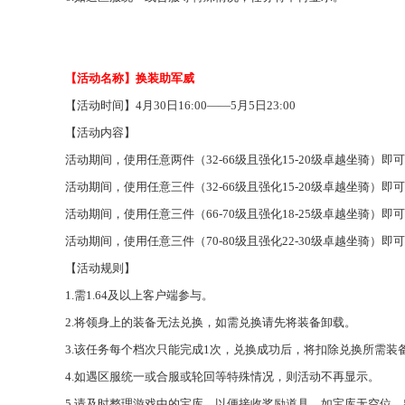
【活动名称】换装助军威
【活动时间】
4月30日16:00——5月5日23:00
【活动内容】
活动期间，使用任意两件（
32-66级且强化15-20级卓越坐骑）
活动期间，使用任意三件（
32-66级且强化15-20级卓越坐骑）
活动期间，使用任意三件（
66-70级且强化18-25级卓越坐骑）
活动期间，使用任意三件（
70-80级且强化22-30级卓越坐骑）
【活动规则】
1.需1.64及以上客户端参与
。
2.将领身上的装备无法兑换，如需兑换请先将装备卸载
。
3.该任务每个档次只能完成1次，兑换成功后，将扣除兑换所需装
4.如遇区服统一或合服或轮回等特殊情况，则活动不再显示
。
5.请及时整理游戏中的宝库，以便接收奖励道具。如宝库无空位