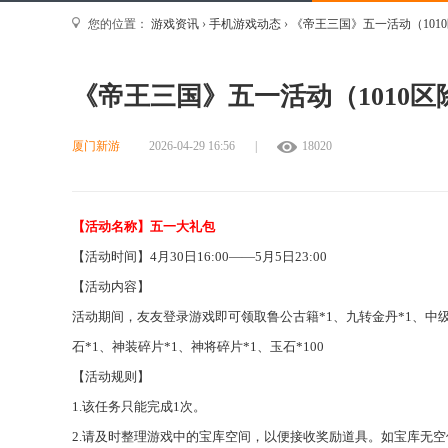
您的位置：
游戏资讯
›
手机游戏动态
›
《帝王三国》五一活动（101
《帝王三国》五一活动（1010区
厦门新游
2026-04-29 16:56
|
18020
【活动名称】
五一大礼包
【活动时间】
4月30日16:00
——
5
月
5
日
23:00
【活动内容】
活动期间，友友登录游戏即可领取鲁公
古籍
*
1
、
九转金丹
*
1
、
中
石*1、神装碎片*1、神将碎片*1、玉石*100
【活动规则】
1.该任务只能完成1次
。
2.请及时
整理
游戏中的宝库空间，以便接收奖励道具。如宝库无空