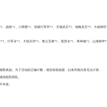
*1、战鼓*1、八阵图*1、初级行军符*1、天魂灵石*5、地魄灵石*5、大福神符
片*1、行军令*1、大练兵符*1、鲁公宝典*1、悬赏令*1、将神魂*2、山海精华*
以领取奖励。为了活动的正确计数，请您保留战报，以免导致任务无法计算。
主城池驻防部队。
不补发。