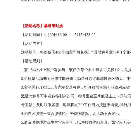
【活动名称】暴君限时换
【活动时间】
4月30日16:00——5月5日23:00
【活动内容】
活动期间，每次仅需
400个勋章即可兑换1个暴君称号宝箱和1个
【活动规则】
1.需1.64及以上客户端参与，该任务每个君主最多可兑换1次，兑
2.必须是活动期间完成才能获得，勋章可通过商城推荐区购买。
3.宝箱需1.61及以上客户端登录可见，
打开称号宝箱可获得对应称
激活此称号可申请转移剩余的同一称号宝箱至其他君主上（只能
号宝箱并及时联系客服，客服将在
7个工作日内按照申请安排转移
4.如遇区服统一或合服或轮回等特殊情况，则活动不再显示。
5.请及时
整理
游戏中的宝库空间，以便接收奖励道具。如宝库无空