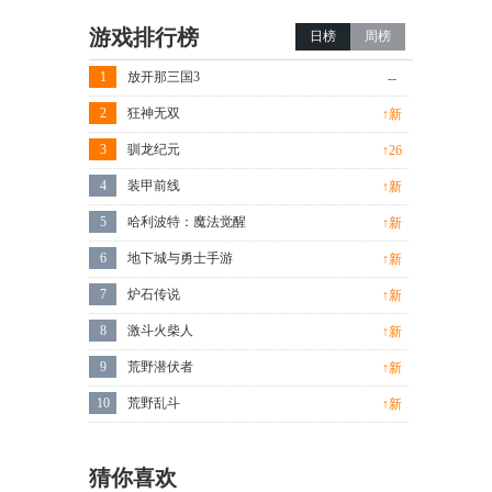
游戏排行榜
日榜
周榜
1
放开那三国3
--
2
狂神无双
↑新
3
驯龙纪元
↑26
4
装甲前线
↑新
5
哈利波特：魔法觉醒
↑新
6
地下城与勇士手游
↑新
7
炉石传说
↑新
8
激斗火柴人
↑新
9
荒野潜伏者
↑新
10
荒野乱斗
↑新
猜你喜欢