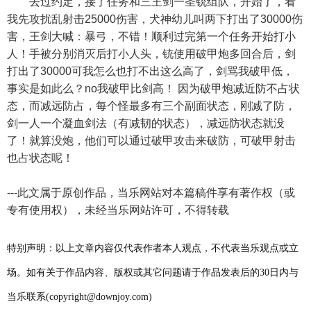
去过约定，接了任务和三王剑一圣铳组队，开始了，看
我先攻扰乱射击25000伤害，犬神幼儿叫两下打出了30000伤
害，王剑大喊：暴弓，不错！顺利过完第一个任务开始打小
人！手被分别消灭后打小人头，铳使用破甲炮多回合后，剑
打出了30000可我怎么也打不出这么高了，剑骂我破甲低，
事实是如此么？no我破甲比剑高！ 因为破甲炮减近防不占状
态，而减远防占，每个怪最多有三个副面状态，刚减了防，
剑一人一个凝血剑法（有减韧的状态），减远防状态就没
了！就算没炮，他们可以通过破甲攻击来破防，可破甲射击
也占状态呢！
---此文属于原创作品，当乐网站对本篇稿件享有著作权（或
专有使用权），未经当乐网站许可，不得转载
特别声明：以上文章内容仅代表作者本人观点，不代表当乐观点或立
场。如有关于作品内容、版权或其它问题请于作品发表后的30日内与
当乐联系(copyright@downjoy.com)