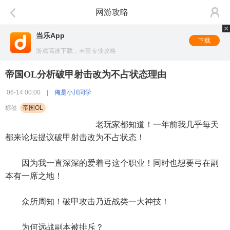
网游攻略
当乐App
下载
游戏高速下载，丰富专业攻略
帝国OL分析破甲射击改为不占状态理由
06-14 00:00 |
俺是小川同学
标签
帝国OL
老玩家都知道！一年前我几乎每天
都来论坛提议破甲射击改为不占状态！
因为我一直深深的爱着弓这个职业！同时也想要弓在副
本有一席之地！
众所周知！破甲攻击乃近战类一大神技！
为何远战副本被排斥？