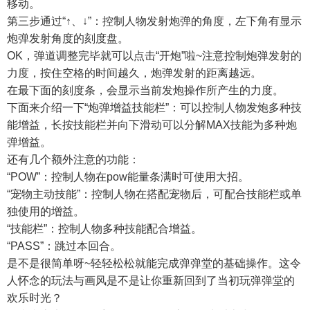
移动。
第三步通过
“↑
、
↓”
：控制人物发射炮弹的角度，左下角有显示
炮弹发射角度的刻度盘。
OK
，弹道调整完毕就可以点击
“
开炮
”
啦
~
注意控制炮弹发射的
力度，按住空格的时间越久，炮弹发射的距离越远。
在最下面的刻度条，会显示当前发炮操作所产生的力度。
下面来介绍一下
“
炮弹增益技能栏
”
：可以控制人物发炮多种技
能增益，长按技能栏并向下滑动可以分解
MAX
技能为多种炮
弹增益。
还有几个额外注意的功能：
“POW”
：控制人物在
pow
能量条满时可使用大招。
“
宠物主动技能
”
：控制人物在搭配宠物后，可配合技能栏或单
独使用的增益。
“
技能栏
”
：控制人物多种技能配合增益。
“PASS”
：跳过本回合。
是不是很简单呀
~
轻轻松松就能完成弹弹堂的基础操作。这令
人怀念的玩法与画风是不是让你重新回到了当初玩弹弹堂的
欢乐时光？