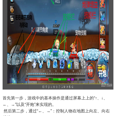
首先第一步，游戏中的基本操作是通过屏幕上上的
“↑
、
↓
、
←
、
→”
以及
“
开炮
”
来实现的。
然后第二步，通过
“←
、
→”
：控制人物在地图上向左、向右